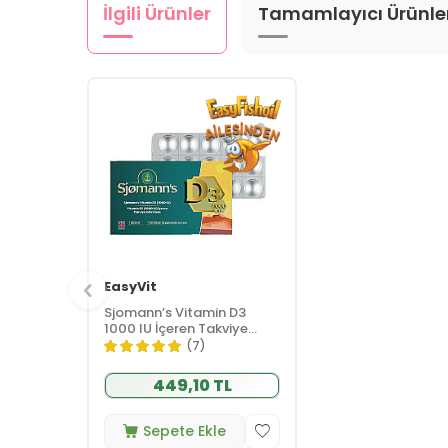
İlgili Ürünler
Tamamlayıcı Ürünle
EasyVit
Sjomann’s Vitamin D3
1000 IU İçeren Takviye
Edici Gıda 30 Adet
(7)
Çiğnenebilir Jel Form
449,10 TL
Sepete Ekle