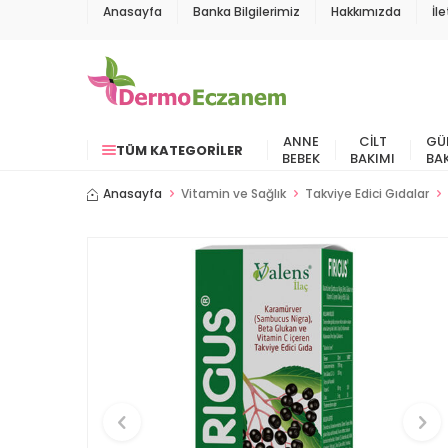
Anasayfa
Banka Bilgilerimiz
Hakkımızda
İl
ANNE
CILT
GÜ
TÜM KATEGORILER
BEBEK
BAKIMI
BA
Anasayfa
Vitamin ve Sağlık
Takviye Edici Gıdalar