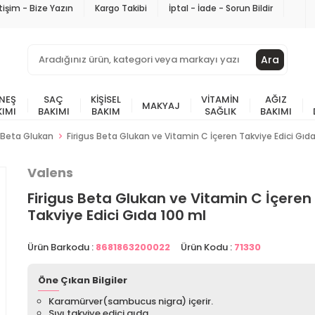
etişim - Bize Yazın
Kargo Takibi
İptal - İade - Sorun Bildir
Ara
NEŞ
SAÇ
KIŞISEL
VITAMIN
AĞIZ
MAKYAJ
KIMI
BAKIMI
BAKIM
SAĞLIK
BAKIMI
Beta Glukan
Firigus Beta Glukan ve Vitamin C İçeren Takviye Edici Gıd
Valens
Firigus Beta Glukan ve Vitamin C İçeren
Takviye Edici Gıda 100 ml
Ürün Barkodu :
8681863200022
Ürün Kodu :
71330
Öne Çıkan Bilgiler
Karamürver(sambucus nigra) içerir.
Sıvı takviye edici gıda.