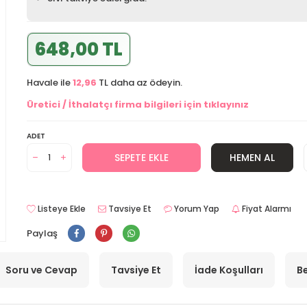
648,00 TL
Havale ile
12,96
TL daha az ödeyin.
Üretici / İthalatçı firma bilgileri için tıklayınız
ADET
SEPETE EKLE
HEMEN AL
Listeye Ekle
Tavsiye Et
Yorum Yap
Fiyat Alarmı
Paylaş
Soru ve Cevap
Tavsiye Et
İade Koşulları
Be