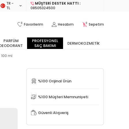
TR −
MÜŞTERI DESTEK HATTI :
TL
08505324500
0
0
Favorilerim
Hesabım
Sepetim
PARFÜM
PROFESYONEL
DERMOKOZMETIK
DEODORANT
SAÇ BAKIMI
a 100 ml
%100 Orijinal Ürün
%100 Müşteri Memnuniyeti
Güvenli Alışveriş