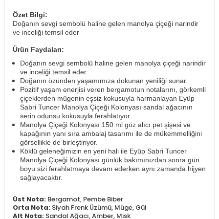
Özet Bilgi:
Doğanın sevgi sembolü haline gelen manolya çiçeği narindir
ve inceliği temsil eder
Ürün Faydaları:
Doğanın sevgi sembolü haline gelen manolya çiçeği narindir
ve inceliği temsil eder.
Doğanın özünden yaşamımıza dokunan yeniliği sunar.
Pozitif yaşam enerjisi veren bergamotun notalarını, görkemli
çiçeklerden mügenin eşsiz kokusuyla harmanlayan Eyüp
Sabri Tuncer Manolya Çiçeği Kolonyası sandal ağacının
serin odunsu kokusuyla ferahlatıyor.
Manolya Çiçeği Kolonyası 150 ml göz alıcı pet şişesi ve
kapağının yanı sıra ambalaj tasarımı ile de mükemmelliğini
görsellikle de birleştiriyor.
Köklü geleneğimizin en yeni hali ile Eyüp Sabri Tuncer
Manolya Çiçeği Kolonyası günlük bakımınızdan sonra gün
boyu sizi ferahlatmaya devam ederken aynı zamanda hijyen
sağlayacaktır.
Üst Nota:
Bergamot, Pembe Biber
Orta Nota:
Siyah Frenk Üzümü, Müge, Gül
Alt Nota:
Sandal Ağacı, Amber, Misk