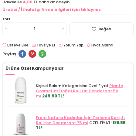
Havale ile
4,00
TL daha az ödeyin.
Üretici / İthalatçı firma bilgileri için tıklayınız
ADET
Beğen
Listeye Ekle
Tavsiye Et
Yorum Yap
Fiyat Alarmı
Paylaş
Ürüne Özel Kampanyalar
Kişisel Bakım Kategorisine Özel Fiyat
Plante
Cosmetics Doğal Roll On Deodorant 50
ml
249.90 TL!
From Natura Kadınlar İçin Terleme Karşıtı
Roll-on Deodorant 75 ml
ÖZEL FİYAT!
188.55
TL!