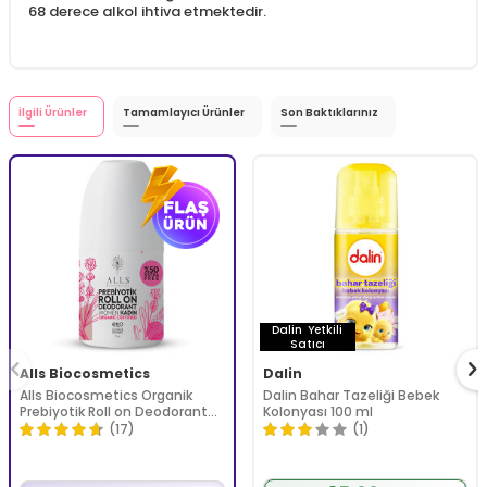
​68 derece alkol ihtiva etmektedir.
İlgili Ürünler
Tamamlayıcı Ürünler
Son Baktıklarınız
Dalin
Yetkili
Satıcı
Alls Biocosmetics
Dalin
Alls Biocosmetics Organik
Dalin Bahar Tazeliği Bebek
Prebiyotik Roll on Deodorant
Kolonyası 100 ml
75 ml - Kadınlar İçin
(17)
(1)