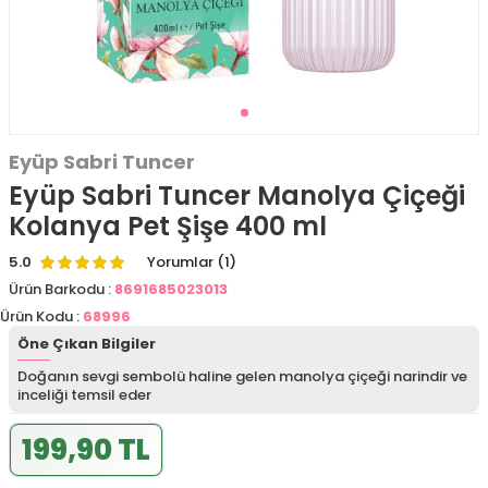
Eyüp Sabri Tuncer
Eyüp Sabri Tuncer Manolya Çiçeği
Kolanya Pet Şişe 400 ml
5.0
Yorumlar (1)
Ürün Barkodu :
8691685023013
Ürün Kodu :
68996
Öne Çıkan Bilgiler
Doğanın sevgi sembolü haline gelen manolya çiçeği narindir ve
inceliği temsil eder
199,90 TL