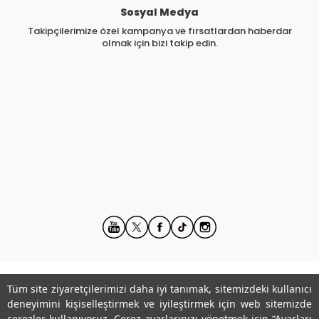
Sosyal Medya
Takipçilerimize özel kampanya ve fırsatlardan haberdar
olmak için bizi takip edin.
Tüm site ziyaretçilerimizi daha iyi tanımak, sitemizdeki kullanıcı
Kurumsal
deneyimini kişiselleştirmek ve iyileştirmek için web sitemizde
çerezler kullanıyoruz. Çerez ayarlarınızı yönetmek için “Ayarları