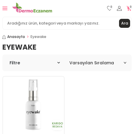
0
0
Ara
Anasayfa
Eyewake
EYEWAKE
Filtre
KARGO
BEDAVA