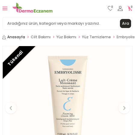
0
0
Ara
Anasayfa
Cilt Bakımı
Yüz Bakımı
Yüz Temizleme
Embryolis
Tükendi