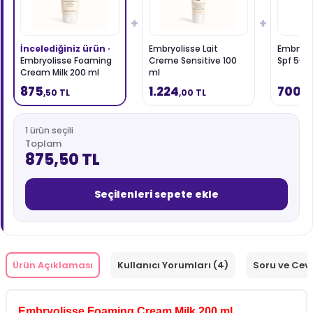
+
+
İncelediğiniz ürün ·
Embryolisse Lait
Embryoli
Embryolisse Foaming
Creme Sensitive 100
Spf 50 1
Cream Milk 200 ml
ml
875
1.224
700
,50 TL
,00 TL
,0
1 ürün seçili
Toplam
875,50 TL
Seçilenleri sepete ekle
Ürün Açıklaması
Kullanıcı Yorumları (4)
Soru ve Cev
Embryolisse Foaming Cream Milk 200 ml