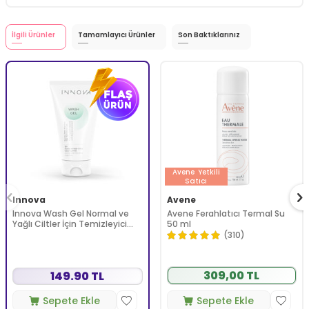
İlgili Ürünler
Tamamlayıcı Ürünler
Son Baktıklarınız
Avene
Yetkili
Satıcı
Innova
Avene
Innova Wash Gel Normal ve
Avene Ferahlatıcı Termal Su
Yağlı Ciltler İçin Temizleyici
50 ml
Köpüren Jel 150 ml
(310)
309,00 TL
149.90 TL
Sepete Ekle
Sepete Ekle