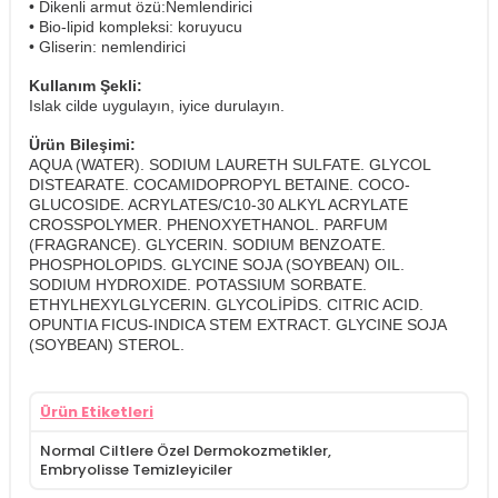
• Dikenli armut özü:Nemlendirici
• Bio-lipid kompleksi: koruyucu
​• Gliserin: nemlendirici
Kullanım Şekli:
Islak cilde uygulayın, iyice durulayın.
Ürün Bileşimi:
AQUA (WATER). SODIUM LAURETH SULFATE. GLYCOL
DISTEARATE. COCAMIDOPROPYL BETAINE. COCO-
GLUCOSIDE. ACRYLATES/C10-30 ALKYL ACRYLATE
CROSSPOLYMER. PHENOXYETHANOL. PARFUM
(FRAGRANCE). GLYCERIN. SODIUM BENZOATE.
PHOSPHOLOPIDS. GLYCINE SOJA (SOYBEAN) OIL.
SODIUM HYDROXIDE. POTASSIUM SORBATE.
ETHYLHEXYLGLYCERIN. GLYCOLİPİDS. CITRIC ACID.
OPUNTIA FICUS-INDICA STEM EXTRACT. GLYCINE SOJA
(SOYBEAN) STEROL.
Ürün Etiketleri
Normal Ciltlere Özel Dermokozmetikler
,
Embryolisse Temizleyiciler