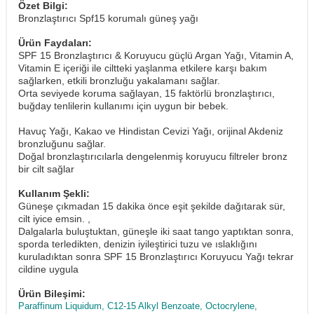
Özet Bilgi:
Bronzlaştırıcı Spf15 korumalı güneş yağı
Ürün Faydaları:
SPF 15 Bronzlaştırıcı & Koruyucu güçlü Argan Yağı, Vitamin A,
Vitamin E içeriği ile ciltteki yaşlanma etkilere karşı bakım
sağlarken, etkili bronzluğu yakalamanı sağlar.
Orta seviyede koruma sağlayan, 15 faktörlü bronzlaştırıcı,
buğday tenlilerin kullanımı için uygun bir bebek.
Havuç Yağı, Kakao ve Hindistan Cevizi Yağı, orijinal Akdeniz
bronzluğunu sağlar.
Doğal bronzlaştırıcılarla dengelenmiş koruyucu filtreler bronz
bir cilt sağlar
Kullanım Şekli:
Güneşe çıkmadan 15 dakika önce eşit şekilde dağıtarak sür,
cilt iyice emsin. ,
Dalgalarla buluştuktan, güneşle iki saat tango yaptıktan sonra,
sporda terledikten, denizin iyileştirici tuzu ve ıslaklığını
kuruladıktan sonra SPF 15 Bronzlaştırıcı Koruyucu Yağı tekrar
cildine uygula
Ürün Bileşimi:
Paraffinum Liquidum, C12-15 Alkyl Benzoate, Octocrylene,