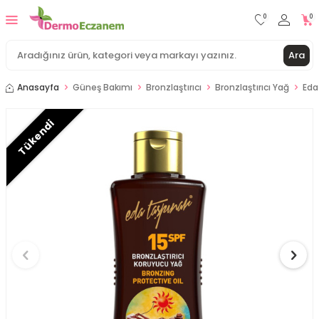
0
0
Ara
Anasayfa
Güneş Bakımı
Bronzlaştırıcı
Bronzlaştırıcı Yağ
Eda
Tükendi