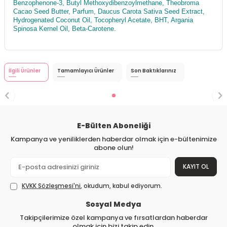
Benzophenone-3, Butyl Methoxydibenzoylmethane, Theobroma
Cacao Seed Butter, Parfum, Daucus Carota Sativa Seed Extract,
Hydrogenated Coconut Oil, Tocopheryl Acetate, BHT, Argania
Spinosa Kernel Oil, Beta-Carotene.
İlgili Ürünler
Tamamlayıcı Ürünler
Son Baktıklarınız
E-Bülten Aboneliği
Kampanya ve yeniliklerden haberdar olmak için e-bültenimize
abone olun!
KAYIT OL
KVKK Sözleşmesi'ni
, okudum, kabul ediyorum.
Sosyal Medya
Takipçilerimize özel kampanya ve fırsatlardan haberdar
olmak için bizi takip edin.