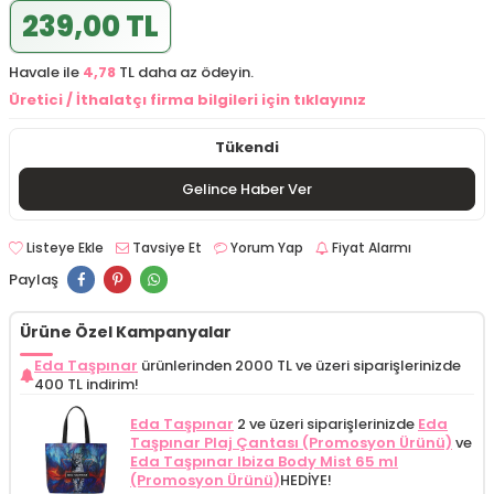
239,00 TL
Havale ile
4,78
TL daha az ödeyin.
Üretici / İthalatçı firma bilgileri için tıklayınız
Tükendi
Gelince Haber Ver
Listeye Ekle
Tavsiye Et
Yorum Yap
Fiyat Alarmı
Paylaş
Ürüne Özel Kampanyalar
Eda Taşpınar
ürünlerinden 2000 TL ve üzeri siparişlerinizde
400 TL indirim!
Eda Taşpınar
2 ve üzeri siparişlerinizde
Eda
Taşpınar Plaj Çantası (Promosyon Ürünü)
ve
Eda Taşpınar Ibiza Body Mist 65 ml
(Promosyon Ürünü)
HEDİYE!