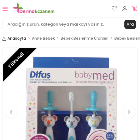
0
0
Ara
Anasayfa
Anne Bebek
Bebek Beslenme Ürünleri
Bebek Beslen
Tükendi