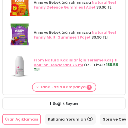
Anne ve Bebek ürün alımınızda
NaturalNest
Funny Defence Gummies 1 Adet
39.90 TL!
Anne ve Bebek ürün alımınızda
NaturalNest
Funny Multi Gummies 1 Poşet
39.90 TL!
From Natura Kadınlar İçin Terleme Karşıtı
Roll-on Deodorant 75 ml
ÖZEL FİYAT!
188.55
TL!
Daha Fazla Kampanya
2
Alls Biocosmetics Organik Anti Stretch Mark
Anne ve Bebek bakımı siparişlerinizde
CARINE
Çatlak Önlemeye Yardımcı Jel 350 ml
ÖZEL
Bebek Yıkama Jeli 400 ml
129.90 TL!
FİYAT 399.90 TL!
Sağlık Beyanı
Ürün Açıklaması
Kullanıcı Yorumları (2)
Soru ve Cev