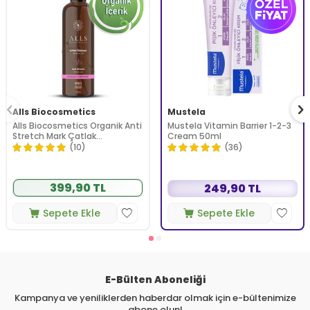
Alls Biocosmetics
Mustela
Alls Biocosmetics Organik Anti
Mustela Vitamin Barrier 1-2-3
Stretch Mark Çatlak
Cream 50ml
Önlemeye Yardımcı Jel 350 ml
(10)
(36)
399,90 TL
249,90 TL
Sepete Ekle
Sepete Ekle
E-Bülten Aboneliği
Kampanya ve yeniliklerden haberdar olmak için e-bültenimize
abone olun!