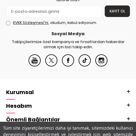
KAYIT OL
KVKK Sözleşmesi'ni
, okudum, kabul ediyorum.
Sosyal Medya
Takipçilerimize özel kampanya ve fırsatlardan haberdar
olmak için bizi takip edin.
Kurumsal
Hesabım
Önemli Bağlantılar
Tüm site ziyaretçilerimizi daha iyi tanımak, sitemizdeki kullanıcı
Adres & İletişim
deneyimini kişiselleştirmek ve iyileştirmek için web sitemizde