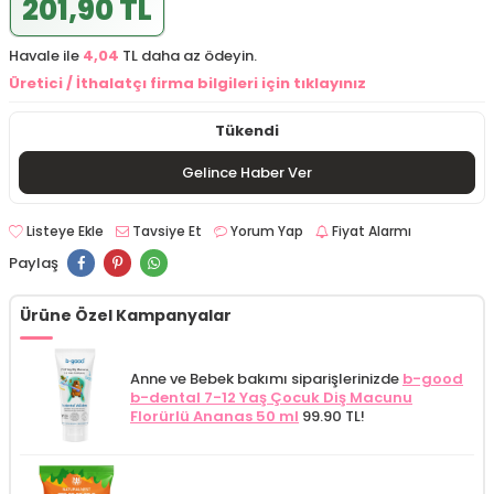
201,90 TL
Havale ile
4,04
TL daha az ödeyin.
Üretici / İthalatçı firma bilgileri için tıklayınız
Tükendi
Gelince Haber Ver
Listeye Ekle
Tavsiye Et
Yorum Yap
Fiyat Alarmı
Paylaş
Ürüne Özel Kampanyalar
Anne ve Bebek bakımı siparişlerinizde
b-good
b-dental 7-12 Yaş Çocuk Diş Macunu
Florürlü Ananas 50 ml
99.90 TL!