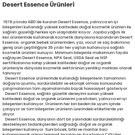
Desert Essence Ürünleri
1978 yılında ABD’de kurulan Desert Essence, yalnızca en iyi
bileşenleri kullandığı yüksek kalitedeki doğal kozmetik ürünleri ile
sağlıklı güzelliği herkes için ulaşılabilir kılıyor. Jojoba yağını ilk
kez ürünlerinde kullanarak kozmetik dünyasına kazandıran Desert
Essence; organik bebek ürünlerinden, yüz, vücut ve saç bakımına
geniş ürün çeşitliliğiyle 35 yıldır her yaştan kullanıcıya sağlıklı
kozmetik ürünleri sunuyor. Minimum bileşenle maksimum fayda
sağlayan Desert Essence, NPA Seal, USDA Seal ve NSF
sertifikalarına sahip yüksek kalitedeki doğal ve organik
ürünleriyle dünyada kozmetik sektörünün yenilikçi markası olarak
tanınıyor.
Desert Essence ürünlerinde kullandığı bileşenlerin tamamının
doğayla uyumlu, sürdürülebilir ve ekolojik olması konusunda
çalışmalarının tüm aşamalarında büyük hassasiyet gösteriyor.
Desert Essence, sağlıklı güzellik deneyimi sunan yüksek
kalitedeki doğal ve organik ürünlerini yaratırken, yalnızca en iyi
bileşenleri kullanıyor. Ürünlerin her biri beden ile uyum içinde
çalışıyor ve tüm bileşenler ürünlerin üzerindeki etiketlerde yer
alıyor.
Desert Essence, dünyanın dört bir yanındaki sürdürülebilirliği
destekleyen tedarikçilerden sağladığı doğal ve organik
bileşenleri kullanıyor. Suni böcek, bitki ve mantar ilacı
kullanmamak adına teminat imzalayan Avustralya Çiftçiler