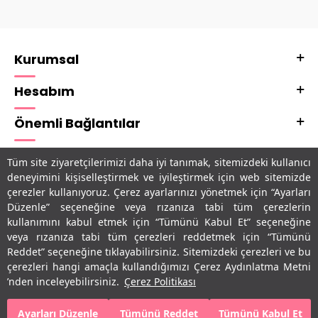
Kurumsal
Hesabım
Önemli Bağlantılar
Adres & İletişim
Tüm site ziyaretçilerimizi daha iyi tanımak, sitemizdeki kullanıcı
deneyimini kişiselleştirmek ve iyileştirmek için web sitemizde
Uygulamalarımız
çerezler kullanıyoruz. Çerez ayarlarınızı yönetmek için “Ayarları
Düzenle” seçeneğine veya rızanıza tabi tüm çerezlerin
kullanımını kabul etmek için “Tümünü Kabul Et” seçeneğine
veya rızanıza tabi tüm çerezleri reddetmek için “Tümünü
Reddet” seçeneğine tıklayabilirsiniz. Sitemizdeki çerezleri ve bu
çerezleri hangi amaçla kullandığımızı Çerez Aydınlatma Metni
’nden inceleyebilirsiniz.
Çerez Politikası
Ayarları Düzenle
Tümünü Reddet
Tümünü Kabul Et