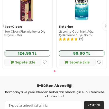
See+Clean
Listerine
See Clean Plak Algılayıcı Diş
Listerine Cool Mint Ağız
Fırçası - Mor
Çalkalama Suyu 95 ml
(2)
124,95 TL
59,90 TL
Sepete Ekle
Sepete Ekle
E-Bülten Aboneliği
Kampanya ve yeniliklerden haberdar olmak için e-bültenimize
abone olun!
KAYIT OL