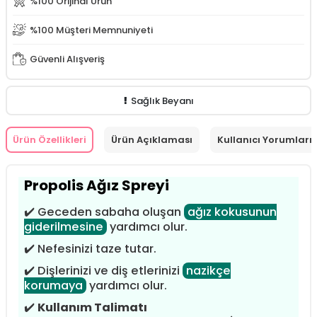
%100 Orijinal Ürün
%100 Müşteri Memnuniyeti
Güvenli Alışveriş
Sağlık Beyanı
Ürün Özellikleri
Ürün Açıklaması
Kullanıcı Yorumları
Propolis Ağız Spreyi
✔️ Geceden sabaha oluşan
ağız kokusunun
giderilmesine
yardımcı olur.
✔️ Nefesinizi taze tutar.
✔️ Dişlerinizi ve diş etlerinizi
nazikçe
korumaya
yardımcı olur.
✔️
Kullanım Talimatı