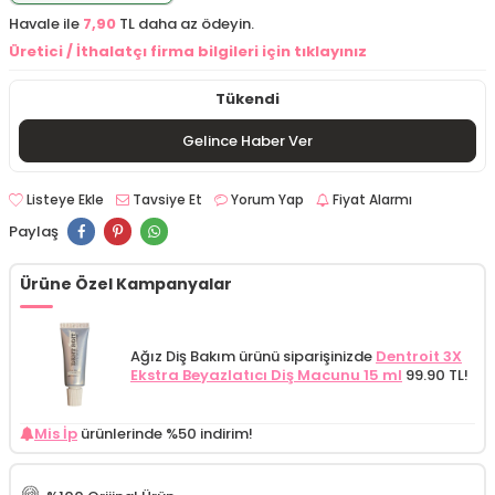
Havale ile
7,90
TL daha az ödeyin.
Üretici / İthalatçı firma bilgileri için tıklayınız
Tükendi
Gelince Haber Ver
Listeye Ekle
Tavsiye Et
Yorum Yap
Fiyat Alarmı
Paylaş
Ürüne Özel Kampanyalar
Ağız Diş Bakım ürünü siparişinizde
Dentroit 3X
Ekstra Beyazlatıcı Diş Macunu 15 ml
99.90 TL!
Mis İp
ürünlerinde %50 indirim!