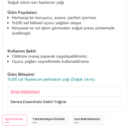
Soğuk sıkım sarı kantoron yağı
Ürün Faydaları:
Herhangi bir koruyucu, esans, parfüm içermez.
%100 saf bitkisel uçucu yağdan oluşur.
Kimyasal ve ısıl işlem görmeden soğuk press yöntemiyle
üretilmiştir.
Kullanım Şekli:
Cildinize masaj yaparak uygulayabilirsiniz.
Uçucu yağları seyreltmede kullanabilirsiniz.
Ürün Bileşimi:
%100 saf Hypericum perforatum yağı (Soğuk sıkım)
Ürün Etiketleri
Densa Essentials Sabit Yağlar
İlgili Ürünler
Tamamlayıcı Ürünler
Son Baktıklarınız