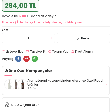
294,00 TL
Havale ile
5,88
TL daha az ödeyin.
Üretici / İthalatçı firma bilgileri için tıklayınız
ADET
Beğen
Listeye Ekle
Tavsiye Et
Yorum Yap
Fiyat Alarmı
Paylaş
Ürüne Özel Kampanyalar
Aromaterapi Kategorisinden Alışverişe Özel Fiyatlı
Ürünler
3 ürün
Misbahçe Biberiye Suyu 100 ml
%100 Orijinal Ürün