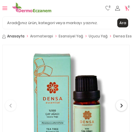
0
0
Ara
Anasayfa
Aromaterapi
Esansiyel Yağ
Uçucu Yağ
Densa Esse