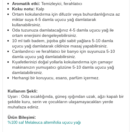
Aromatik etki:
Temizleyici, ferahlatıcı
Koku notu:
Kalp
Ortam kokulandırma için difuzör veya buhurdanlığınıza az
miktar suya 4-5 damla uçucu yağ damlatarak
kullanabilirsiniz.
Oda tuzunuza damlatacağınız 4-5 damla uçucu yağ ile
ortam enerjisini dengeleyebilirsiniz.
10 ml tatlı badem, jojoba gibi sabit yağlara 5-10 damla
uçucu yağ damlatarak cildinize masaj yapabilirsiniz.
Canlandırıcı ve ferahlatıcı bir banyo için suyunuza 5-10
damla uçucu yağ damlatabilirsiniz.
Kıyafetlerinizi doğal yollarla kokulandırma için çamaşır
makinanızın yumuşatıcı gözüne 5-10 damla uçucu yağ
damlatabilirsiniz.
Herhangi bir koruyucu, esans, parfüm içermez.
Kullanım Şekli:
Uyarı : Oda sıcaklığında, güneş ışığından uzak, ağzı kapalı bir
şekilde kuru, serin ve çocukların ulaşamayacakları yerde
muhafaza ediniz.
Ürün Bileşimi:
%100 saf Melaleuca alternifolia uçucu yağı