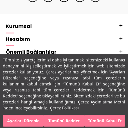
Kurumsal
Hesabım
Önemli Bağlantılar
Tüm site ziyaretçilerimizi daha iyi tanımak, sitemizdeki kullanıcı
Adres & İletişim
deneyimini kişiselleştirmek ve iyileştirmek için web sitemizde
çerezler kullanıyoruz. Çerez ayarlarınızı yönetmek için “Ayarları
Uygulamalarımız
Düzenle” seçeneğine veya rızanıza tabi tüm çerezlerin
kullanımını kabul etmek için “Tümünü Kabul Et” seçeneğine
veya rızanıza tabi tüm çerezleri reddetmek için “Tümünü
Reddet” seçeneğine tıklayabilirsiniz. Sitemizdeki çerezleri ve bu
çerezleri hangi amaçla kullandığımızı Çerez Aydınlatma Metni
’nden inceleyebilirsiniz.
Çerez Politikası
Ayarları Düzenle
Tümünü Reddet
Tümünü Kabul Et
SEPETE EKLE
HEMEN AL