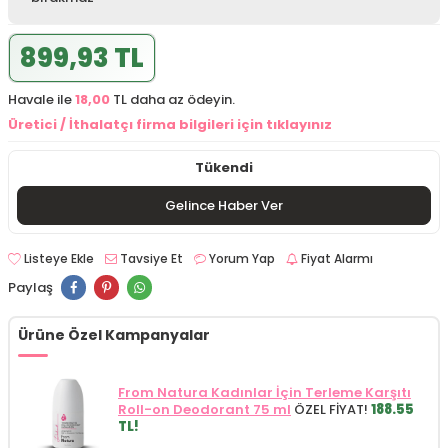
899,93 TL
Havale ile
18,00
TL daha az ödeyin.
Üretici / İthalatçı firma bilgileri için tıklayınız
Tükendi
Gelince Haber Ver
Listeye Ekle
Tavsiye Et
Yorum Yap
Fiyat Alarmı
Paylaş
Ürüne Özel Kampanyalar
From Natura Kadınlar İçin Terleme Karşıtı
Roll-on Deodorant 75 ml
ÖZEL FİYAT!
188.55
TL!