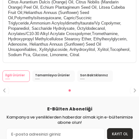
Citrus Aurantium Dulcis (Orange) Oil, Citrus Nobilis (Mandarin
Orange) Peel Oil, Echium Plantagineum Seed Oil, Litsea Cubeba
Fruit Oil,Helianthus Annuus (Sunflower) Seed
Oil,Polymethylsilsesquioxane, Capric/Succinic
Triglyceride,Ammonium Acryloyldimethyltaurate/Vp Copolymer,
Propanediol, Saccharide Hydrolysate, Octyldodecanol,
Acrylates/C10-30 Alkyl Acrylate Crosspolymer,Tromethamine,
Hydroxypropyl Methylcellulose Stearoxy Ether, Ethylhexylglycerin,
Adenosine, Helianthus Annuus (Sunflower) Seed Oil
Unsaponifiables, Xylitylglucoside, Anhydroxylitol, Xylitol,Tocopherol,
Sodium Pca, Glucose, Limonene, Citral.
İlgili Ürünler
Tamamlayıcı Ürünler
Son Baktıklarınız
E-Bülten Aboneliği
Kampanya ve yeniliklerden haberdar olmak için e-bültenimize
abone olun!
KAYIT OL