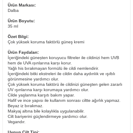
Ürün Markası:
Dalba
Ürün Boyutu:
35 ml
Özet Bilgi:
Çok yüksek koruma faktörlü güneş kremi
Ürün Faydaları:
İçeriğindeki güneșten koruyucu filtreler ile cildinizi hem UVB
hem de UVA ıșınlarına karșı korur.
Yağlı his bırakmayan formülü ile cildi nemlendirir.
İçeriğindeki bitki ekstreleri ile cildin daha aydınlık ve ışıltılı
görünmesine yardımcı olur.
Çok yüksek koruma faktörü ile cildinizi güneşten gelen zararlı
UV ışınlarına karşı korumaya yardımcı olur.
Cilde yaşlanma karşıtı bakım yapar.
Hafif ve ince yapısı ile kullanım sonrası ciltte ağırlık yapmaz.
Beyaz iz bırakmaz.
Makyaj altına bile kolaylıkla uygulanabilir.
Cilt bariyerini güçlendirmeye yardımcı olur.
Vegandır.
Uygun Cilt Tipi: