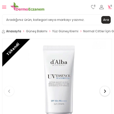
0
0
Ara
Anasayfa
Güneş Bakımı
Yüz Güneş Kremi
Normal Ciltler İçin
Tükendi