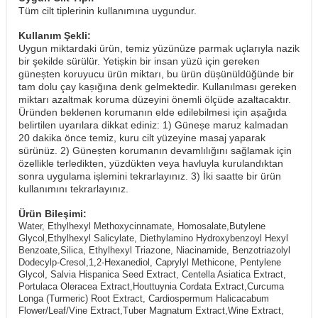
Tüm cilt tiplerinin kullanımına uygundur.
Kullanım Şekli:
Uygun miktardaki ürün, temiz yüzünüze parmak uçlarıyla nazik
bir şekilde sürülür. Yetișkin bir insan yüzü için gereken
güneșten koruyucu ürün miktarı, bu ürün düșünüldüğünde bir
tam dolu çay kașığına denk gelmektedir. Kullanılması gereken
miktarı azaltmak koruma düzeyini önemli ölçüde azaltacaktır.
Üründen beklenen korumanın elde edilebilmesi için așağıda
belirtilen uyarılara dikkat ediniz: 1) Güneșe maruz kalmadan
20 dakika önce temiz, kuru cilt yüzeyine masaj yaparak
sürünüz. 2) Güneșten korumanın devamlılığını sağlamak için
özellikle terledikten, yüzdükten veya havluyla kurulandıktan
sonra uygulama ișlemini tekrarlayınız. 3) İki saatte bir ürün
kullanımını tekrarlayınız.
Ürün Bileşimi:
Water, Ethylhexyl Methoxycinnamate, Homosalate,Butylene
Glycol,Ethylhexyl Salicylate, Diethylamino Hydroxybenzoyl Hexyl
Benzoate,Silica, Ethylhexyl Triazone, Niacinamide, Benzotriazolyl
Dodecylp-Cresol,1,2-Hexanediol, Caprylyl Methicone, Pentylene
Glycol, Salvia Hispanica Seed Extract, Centella Asiatica Extract,
Portulaca Oleracea Extract,Houttuynia Cordata Extract,Curcuma
Longa (Turmeric) Root Extract, Cardiospermum Halicacabum
Flower/Leaf/Vine Extract,Tuber Magnatum Extract,Wine Extract,