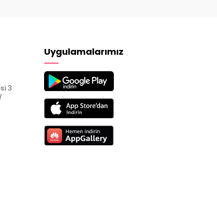
Uygulamalarımız
si 3
/