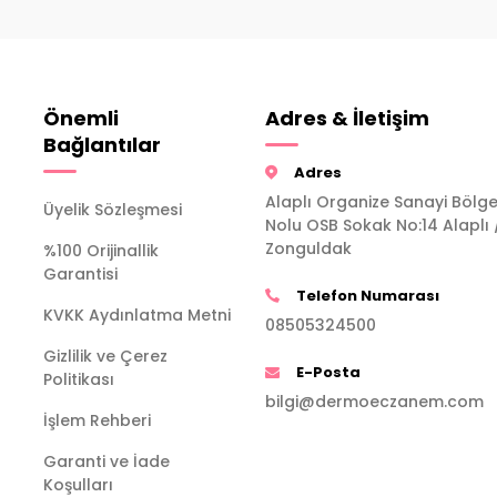
Önemli
Adres & İletişim
Bağlantılar
Adres
Alaplı Organize Sanayi Bölge
Üyelik Sözleşmesi
Nolu OSB Sokak No:14 Alaplı 
Zonguldak
%100 Orijinallik
Garantisi
Telefon Numarası
KVKK Aydınlatma Metni
08505324500
Gizlilik ve Çerez
E-Posta
Politikası
bilgi@dermoeczanem.com
İşlem Rehberi
Garanti ve İade
Koşulları