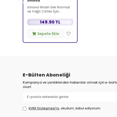
Innova
Innova Wash Gel Normal
ve Yağlı Ciltler İçin
Temizleyici Köpüren Jel
150 ml
149.90 TL
Sepete Ekle
E-Bülten Aboneliği
Kampanya ve yeniliklerden haberdar olmak için e-bül
olun!
KVKK Sözleşmesi'ni
, okudum, kabul ediyorum.