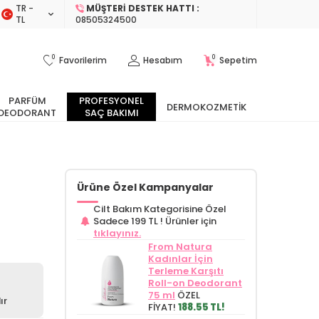
TR −
MÜŞTERI DESTEK HATTI :
TL
08505324500
0
0
Favorilerim
Hesabım
Sepetim
PARFÜM
PROFESYONEL
DERMOKOZMETIK
DEODORANT
SAÇ BAKIMI
Ürüne Özel Kampanyalar
Cilt Bakım Kategorisine Özel
Sadece 199 TL !
Ürünler için
tıklayınız.
From Natura
Kadınlar İçin
Terleme Karşıtı
Roll-on Deodorant
75 ml
ÖZEL
ır
FİYAT!
188.55 TL!