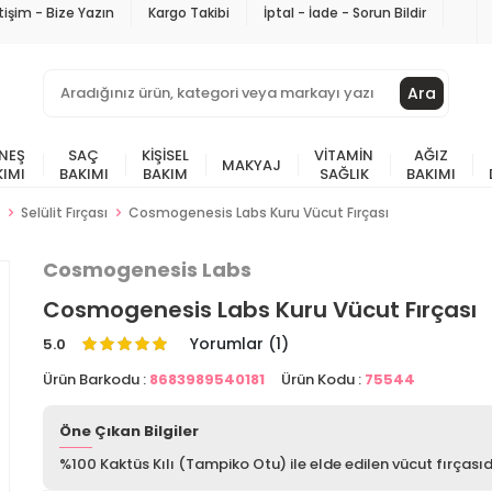
etişim - Bize Yazın
Kargo Takibi
İptal - İade - Sorun Bildir
Ara
NEŞ
SAÇ
KIŞISEL
VITAMIN
AĞIZ
MAKYAJ
KIMI
BAKIMI
BAKIM
SAĞLIK
BAKIMI
Selülit Fırçası
Cosmogenesis Labs Kuru Vücut Fırçası
Cosmogenesis Labs
Cosmogenesis Labs Kuru Vücut Fırçası
Yorumlar (1)
5.0
Ürün Barkodu :
8683989540181
Ürün Kodu :
75544
Öne Çıkan Bilgiler
%100 Kaktüs Kılı (Tampiko Otu) ile elde edilen vücut fırçasıd