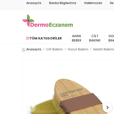
Anasayfa
Banka Bilgilerimiz
Hakkımızda
İl
ANNE
CILT
GÜ
TÜM KATEGORILER
BEBEK
BAKIMI
BA
Anasayfa
Cilt Bakımı
Vücut Bakımı
Selülit Bakımı