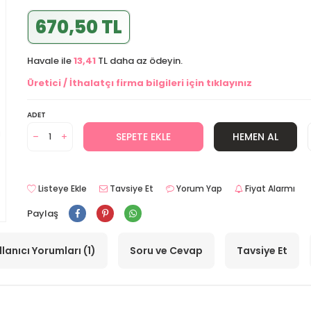
670,50 TL
Havale ile
13,41
TL daha az ödeyin.
Üretici / İthalatçı firma bilgileri için tıklayınız
ADET
SEPETE EKLE
HEMEN AL
Listeye Ekle
Tavsiye Et
Yorum Yap
Fiyat Alarmı
Paylaş
llanıcı Yorumları (1)
Soru ve Cevap
Tavsiye Et