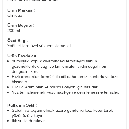
Clinique Yüz Temizleme Jeli
Ürün Markası:
Clinique
Ürün Boyutu:
200 ml
Özet Bilgi:
Yağlı ciltlere özel yüz temizleme jeli
Ürün Faydaları:
Yumuşak, köpük kıvamındaki temizleyici sabun
gözeneklerdeki yağı ve kiri temizler, cildin doğal nem
dengesini korur.
Hızlı arındırılan formülü ile cilt daha temiz, konforlu ve taze
hisseder.
Cildi 2. Adım olan Arındırıcı Losyon için hazırlar.
Yüz temizleme jeli, yüzü nazikçe ve derinlemesine temizler.
Kullanım Şekli:
Sabah ve akşam olmak üzere günde iki kez, köpürterek
yüzünüzü yıkayın.
Ilık su ile durulayın.