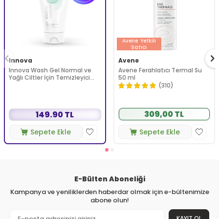
Avene
Yetkili
Satıcı
Innova
Avene
Innova Wash Gel Normal ve
Avene Ferahlatıcı Termal Su
Yağlı Ciltler İçin Temizleyici
50 ml
Köpüren Jel 150 ml
(310)
309,00 TL
149.90 TL
Sepete Ekle
Sepete Ekle
E-Bülten Aboneliği
Kampanya ve yeniliklerden haberdar olmak için e-bültenimize
abone olun!
KAYIT OL