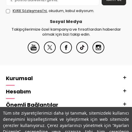
KVKK Sözleşmesi'ni
, okudum, kabul ediyorum.
Sosyal Medya
Takipçilerimize özel kampanya ve fırsatlardan haberdar
olmak için bizi takip edin.
Kurumsal
Hesabım
Önemli Bağlantılar
Tüm site ziyaretçilerimizi daha iyi tanımak, sitemizdeki kullanıcı
Adres & İletişim
deneyimini kişiselleştirmek ve iyileştirmek için web sitemizde
çerezler kullanıyoruz. Çerez ayarlarınızı yönetmek için “Ayarları
Uygulamalarımız
Düzenle” seçeneğine veya rızanıza tabi tüm çerezlerin