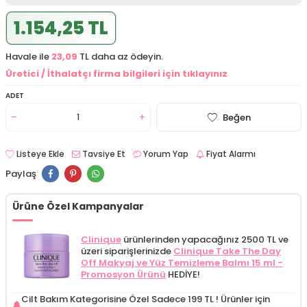
1.154,25 TL
Havale ile
23,09
TL daha az ödeyin.
Üretici / İthalatçı firma bilgileri için tıklayınız
ADET
Beğen
Listeye Ekle
Tavsiye Et
Yorum Yap
Fiyat Alarmı
Paylaş
Ürüne Özel Kampanyalar
Clinique
ürünlerinden yapacağınız 2500 TL ve
üzeri siparişlerinizde
Clinique Take The Day
Off Makyaj ve Yüz Temizleme Balmı 15 ml -
Promosyon Ürünü
HEDİYE!
Cilt Bakım Kategorisine Özel Sadece 199 TL !
Ürünler için