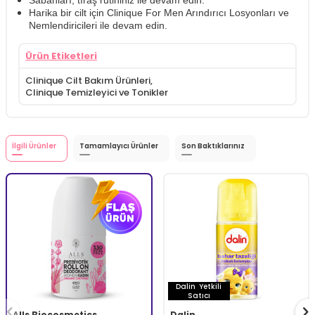
Sabahları, tıraş rutininiz ile devam edin.
Harika bir cilt için Clinique For Men Arındırıcı Losyonları ve
Nemlendiricileri ile devam edin.
Ürün Etiketleri
Clinique Cilt Bakım Ürünleri
,
Clinique Temizleyici ve Tonikler
İlgili Ürünler
Tamamlayıcı Ürünler
Son Baktıklarınız
Dalin
Yetkili
Satıcı
Alls Biocosmetics
Dalin