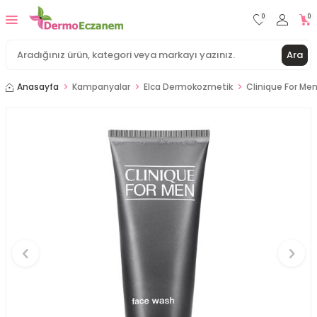
0
0
Ara
Anasayfa
Kampanyalar
Elca Dermokozmetik
Clinique For Me