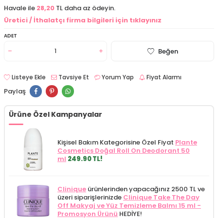
Havale ile
28,20
TL daha az ödeyin.
Üretici / İthalatçı firma bilgileri için tıklayınız
ADET
Beğen
Listeye Ekle
Tavsiye Et
Yorum Yap
Fiyat Alarmı
Paylaş
Ürüne Özel Kampanyalar
Kişisel Bakım Kategorisine Özel Fiyat
Plante
Cosmetics Doğal Roll On Deodorant 50
ml
249.90 TL!
Clinique
ürünlerinden yapacağınız 2500 TL ve
üzeri siparişlerinizde
Clinique Take The Day
Off Makyaj ve Yüz Temizleme Balmı 15 ml -
Promosyon Ürünü
HEDİYE!