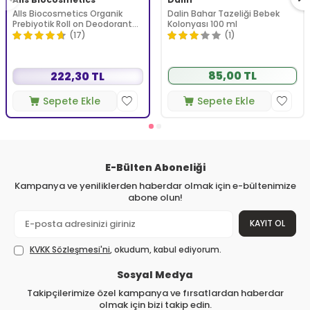
Alls Biocosmetics Organik
Dalin Bahar Tazeliği Bebek
Prebiyotik Roll on Deodorant
Kolonyası 100 ml
75 ml - Kadınlar İçin
(17)
(1)
85,00 TL
222,30 TL
Sepete Ekle
Sepete Ekle
E-Bülten Aboneliği
Kampanya ve yeniliklerden haberdar olmak için e-bültenimize
abone olun!
KAYIT OL
KVKK Sözleşmesi'ni
, okudum, kabul ediyorum.
Sosyal Medya
Takipçilerimize özel kampanya ve fırsatlardan haberdar
olmak için bizi takip edin.