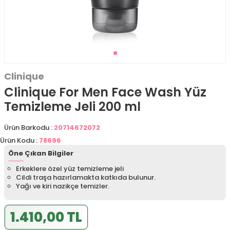
Clinique
Clinique For Men Face Wash Yüz
Temizleme Jeli 200 ml
Ürün Barkodu :
20714672072
Ürün Kodu :
78696
Öne Çıkan Bilgiler
Erkeklere özel yüz temizleme jeli
Cildi traşa hazırlamakta katkıda bulunur.
Yağı ve kiri nazikçe temizler.
1.410,00 TL