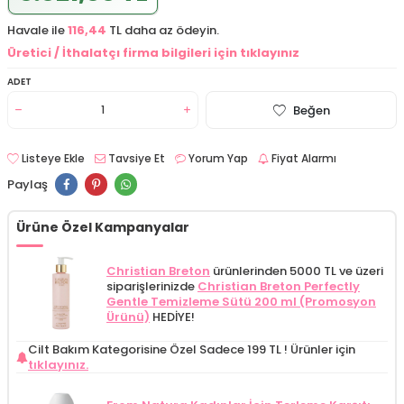
Havale ile
116,44
TL daha az ödeyin.
Üretici / İthalatçı firma bilgileri için tıklayınız
ADET
Beğen
Listeye Ekle
Tavsiye Et
Yorum Yap
Fiyat Alarmı
Paylaş
Ürüne Özel Kampanyalar
Christian Breton
ürünlerinden 5000 TL ve üzeri
siparişlerinizde
Christian Breton Perfectly
Gentle Temizleme Sütü 200 ml (Promosyon
Ürünü)
HEDİYE!
Cilt Bakım Kategorisine Özel Sadece 199 TL !
Ürünler için
tıklayınız.