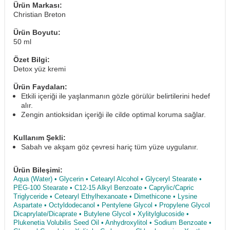
Ürün Markası:
Christian Breton
Ürün Boyutu:
50 ml
Özet Bilgi:
Detox yüz kremi
Ürün Faydaları:
Etkili içeriği ile yaşlanmanın gözle görülür belirtilerini hedef
alır.
Zengin antioksidan içeriği ile cilde optimal koruma sağlar.
Kullanım Şekli:
Sabah ve akşam göz çevresi hariç tüm yüze uygulanır.
Ürün Bileşimi:
Aqua (Water) • Glycerin • Cetearyl Alcohol • Glyceryl Stearate •
PEG-100 Stearate • C12-15 Alkyl Benzoate • Caprylic/Capric
Triglyceride • Cetearyl Ethylhexanoate • Dimethicone • Lysine
Aspartate • Octyldodecanol • Pentylene Glycol • Propylene Glycol
Dicaprylate/Dicaprate • Butylene Glycol • Xylitylglucoside •
Plukenetia Volubilis Seed Oil • Anhydroxylitol • Sodium Benzoate •