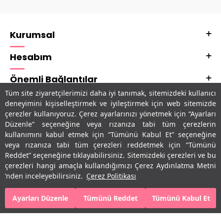
Kurumsal
Hesabım
Önemli Bağlantılar
Tüm site ziyaretçilerimizi daha iyi tanımak, sitemizdeki kullanıcı
Adres & İletişim
deneyimini kişiselleştirmek ve iyileştirmek için web sitemizde
çerezler kullanıyoruz. Çerez ayarlarınızı yönetmek için “Ayarları
Uygulamalarımız
Düzenle” seçeneğine veya rızanıza tabi tüm çerezlerin
kullanımını kabul etmek için “Tümünü Kabul Et” seçeneğine
veya rızanıza tabi tüm çerezleri reddetmek için “Tümünü
Reddet” seçeneğine tıklayabilirsiniz. Sitemizdeki çerezleri ve bu
çerezleri hangi amaçla kullandığımızı Çerez Aydınlatma Metni
’nden inceleyebilirsiniz.
Çerez Politikası
Ayarları Düzenle
Tümünü Reddet
Tümünü Kabul Et
SEPETE EKLE
HEMEN AL
T
-Soft
E-Ticaret
Sistemleriyle Hazırlanmıştır.