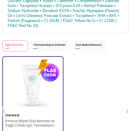
Glyceryl Caprylate • Xylitol • Carbomer • Chlorphenesin • Xanthan
Gum • Tocopheryl Acetate • O-Cymen-5-Ol • Retinyl Palmitate •
Sodium Hydroxide • Disodium EDTA • Arachis Hypogaea (Peanut)
Oil • Litchi Chinensis Pericarp Extract • Tocopherol • BHA • BHT •
Parfum (Fragrance) • CI 19140 ( FD&C Yellow No.5) • CI 17200 (
FD&C Red No.33).
İlgili Ürünler
Tamamlayıcı Ürünler
Son Baktıklarınız
Innova
Innova Wash Gel Normal ve
Yağlı Ciltler İçin Temizleyici
Köpüren Jel 150 ml