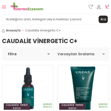
0
0
Ara
Anasayfa
Caudalie Vinergetic C+
CAUDALIE VINERGETIC C+
Filtre
KARGO
KARGO
Caudalie
Yetkili
Caudalie
Yetkili
BEDAVA
BEDAVA
Satıcı
Satıcı