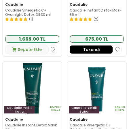
Caudalie
Caudalie
Caudalie Vinergetic C+
Caudalie Instant Detox Mask
Overnight Detox Oil 30 ml
35 ml
(1)
(2)
1.665,00 TL
675,00 TL
Sepete Ekle
Tükendi
KARGO
KARGO
Caudalie
Yetkili
Caudalie
Yetkili
BEDAVA
BEDAVA
Satıcı
Satıcı
Caudalie
Caudalie
Caudalie Instant Detox Mask
Caudalie Vinergetic C+