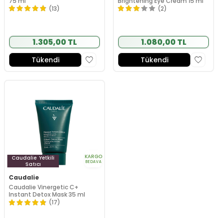
75 ml
Brightening Eye Cream 15 ml
(13)
(2)
1.305,00 TL
1.080,00 TL
Tükendi
Tükendi
KARGO
Caudalie
Yetkili
BEDAVA
Satıcı
Caudalie
Caudalie Vinergetic C+
Instant Detox Mask 35 ml
(17)