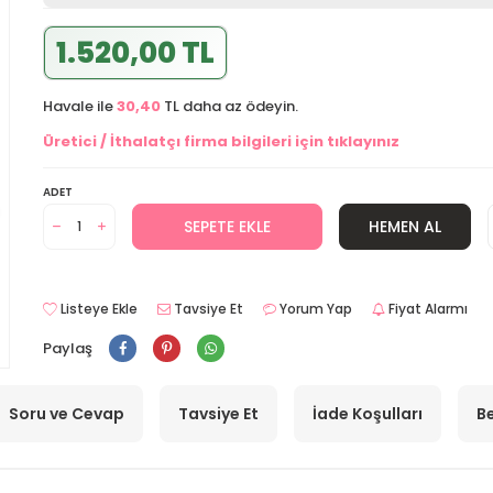
1.520,00 TL
Havale ile
30,40
TL daha az ödeyin.
Üretici / İthalatçı firma bilgileri için tıklayınız
ADET
SEPETE EKLE
HEMEN AL
Listeye Ekle
Tavsiye Et
Yorum Yap
Fiyat Alarmı
Paylaş
Soru ve Cevap
Tavsiye Et
İade Koşulları
Be