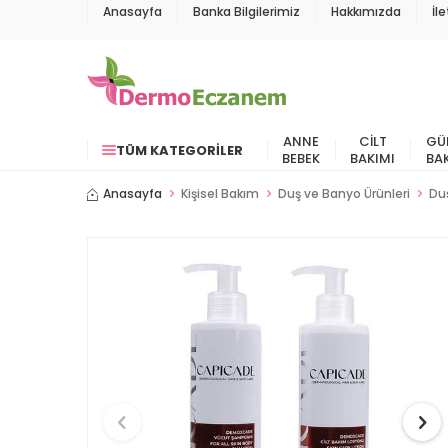
Anasayfa
Banka Bilgilerimiz
Hakkımızda
İl
ANNE
CILT
GÜ
TÜM KATEGORILER
BEBEK
BAKIMI
BA
Anasayfa
Kişisel Bakım
Duş ve Banyo Ürünleri
Duş