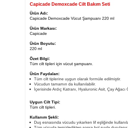
Capicade Demoxcade Cilt Bakım Seti
Ürün Adı:
Capicade Demoxcade Vücut Şampuanı 220 ml
Ürün Markası:
Capicade
Ürün Boyutu:
220 ml
Özet Bilgi:
Tüm cilt tipleri için vücut şampuanı.
Ürün Faydaları:
Tüm cilt tiplerine uygun olarak formüle edilmiştir.
Vücudun tamamın da kullanılabilir.
İçerisinde Ardıç Katranı, Hyaluronic Asit, Çay Ağacı 
Uygun Cilt Tipi:
Tüm cilt tipleri.
Kullanım Şekli:
Duş esnasında vücudu yıkarken lif eşliğinde kullanılab
Tüm vücuda temizledikten sonra bol suyla durulanır