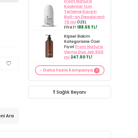
From Natura
Kadınlar İçin
Terleme Karşıtı
Roll-on Deodorant
75 ml
ÖZEL
FİYAT!
188.55 TL!
Kişisel Bakım
Kategorisine Özel
Fiyat
From Natura
Verna Duş Jeli 500
ml
247.50 TL!
Cilt Bakım ürünü
Daha Fazla Kampanya
1
siparişinizde
Mamaaura Baby
Cleansing Milk 200
ml
149.90 TL!
Sağlık Beyanı
ni Ara