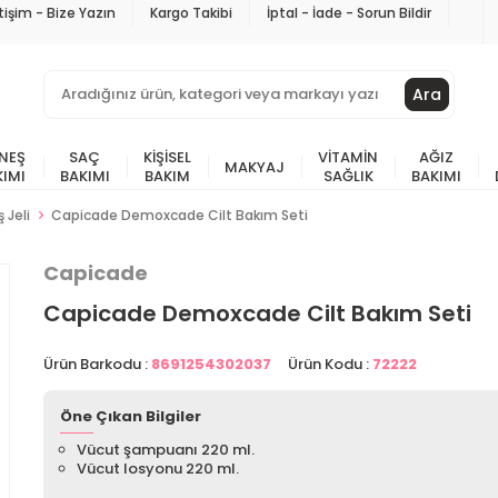
etişim - Bize Yazın
Kargo Takibi
İptal - İade - Sorun Bildir
Ara
NEŞ
SAÇ
KIŞISEL
VITAMIN
AĞIZ
MAKYAJ
KIMI
BAKIMI
BAKIM
SAĞLIK
BAKIMI
 Jeli
Capicade Demoxcade Cilt Bakım Seti
Capicade
Capicade Demoxcade Cilt Bakım Seti
Ürün Barkodu :
8691254302037
Ürün Kodu :
72222
Öne Çıkan Bilgiler
Vücut şampuanı 220 ml.
Vücut losyonu 220 ml.