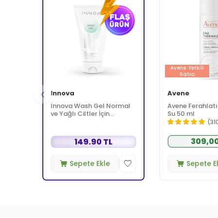
Avene
Yetkili
Satıcı
Innova
Avene
Innova Wash Gel Normal
Avene Ferahlatı
ve Yağlı Ciltler İçin
Su 50 ml
Temizleyici Köpüren Jel
(31
150 ml
309,00
149.90 TL
Sepete Ekle
Sepete E