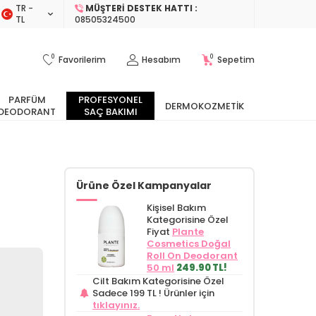
TR −
MÜŞTERI DESTEK HATTI :
TL
08505324500
0
0
Favorilerim
Hesabım
Sepetim
PARFÜM
PROFESYONEL
DERMOKOZMETIK
DEODORANT
SAÇ BAKIMI
Ürüne Özel Kampanyalar
Kişisel Bakım
Kategorisine Özel
Fiyat
Plante
Cosmetics Doğal
Roll On Deodorant
50 ml
249.90 TL!
Cilt Bakım Kategorisine Özel
Sadece 199 TL !
Ürünler için
tıklayınız.