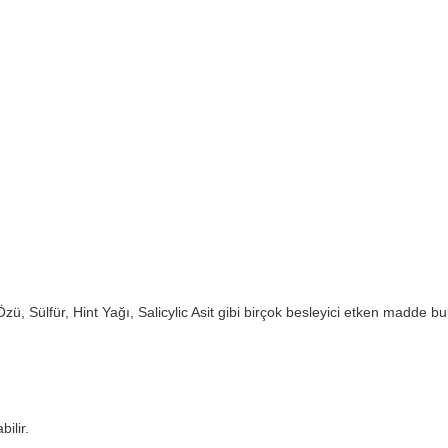
Özü, Sülfür, Hint Yağı, Salicylic Asit gibi birçok besleyici etken madde b
ilir.
.