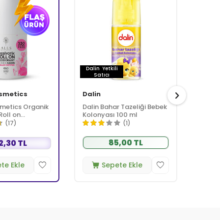
Dalin
Yetkili
Satıcı
osmetics
Dalin
B-go
smetics Organik
Dalin Bahar Tazeliği Bebek
b-goo
Roll on
Kolonyası 100 ml
İçerik
75 ml -
(17)
(1)
in
85,00 TL
2,30 TL
te Ekle
Sepete Ekle