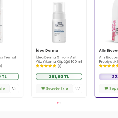
İdea Derma
Alls Bioc
cı Termal
İdea Derma Glikolik Asit
Alls Bioco
Yüz Yıkama Köpüğü 100 ml
Prebiyotik 
Deodorant 
0)
(1)
Kadınlar İç
 TL
261,80 TL
22
kle
Sepete Ekle
Sepe