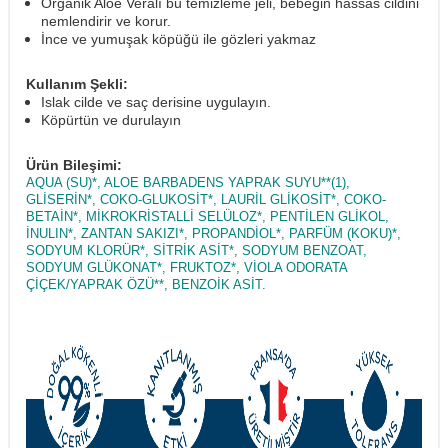
Organik Aloe Veralı bu temizleme jeli, bebeğin hassas cildini
nemlendirir ve korur.
İnce ve yumuşak köpüğü ile gözleri yakmaz
Kullanım Şekli:
Islak cilde ve saç derisine uygulayın.
Köpürtün ve durulayın
Ürün Bileşimi:
AQUA (SU)*, ALOE BARBADENS YAPRAK SUYU**(1),
GLİSERİN*, COKO-GLUKOSİT*, LAURİL GLİKOSİT*, COKO-
BETAİN*, MİKROKRİSTALLİ SELÜLOZ*, PENTİLEN GLİKOL,
İNULIN*, ZANTAN SAKIZI*, PROPANDİOL*, PARFÜM (KOKU)*,
SODYUM KLORÜR*, SİTRİK ASİT*, SODYUM BENZOAT,
SODYUM GLÜKONAT*, FRUKTOZ*, VİOLA ODORATA
ÇİÇEK/YAPRAK ÖZÜ**, BENZOİK ASİT.