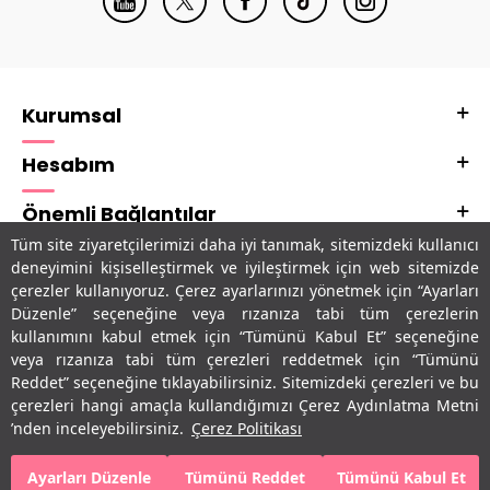
Kurumsal
Hesabım
Önemli Bağlantılar
Tüm site ziyaretçilerimizi daha iyi tanımak, sitemizdeki kullanıcı
Adres & İletişim
deneyimini kişiselleştirmek ve iyileştirmek için web sitemizde
çerezler kullanıyoruz. Çerez ayarlarınızı yönetmek için “Ayarları
Uygulamalarımız
Düzenle” seçeneğine veya rızanıza tabi tüm çerezlerin
kullanımını kabul etmek için “Tümünü Kabul Et” seçeneğine
veya rızanıza tabi tüm çerezleri reddetmek için “Tümünü
Reddet” seçeneğine tıklayabilirsiniz. Sitemizdeki çerezleri ve bu
çerezleri hangi amaçla kullandığımızı Çerez Aydınlatma Metni
’nden inceleyebilirsiniz.
Çerez Politikası
Ayarları Düzenle
Tümünü Reddet
Tümünü Kabul Et