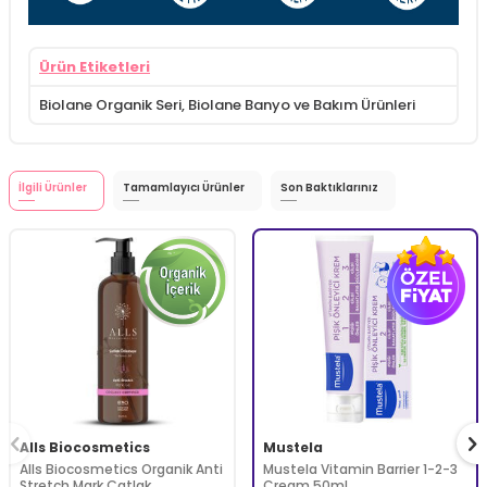
Ürün Etiketleri
Biolane Organik Seri
,
Biolane Banyo ve Bakım Ürünleri
İlgili Ürünler
Tamamlayıcı Ürünler
Son Baktıklarınız
Alls Biocosmetics
Mustela
Alls Biocosmetics Organik Anti
Mustela Vitamin Barrier 1-2-3
Stretch Mark Çatlak
Cream 50ml