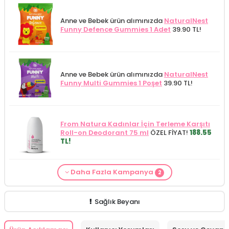
Anne ve Bebek ürün alımınızda
NaturalNest
Funny Defence Gummies 1 Adet
39.90 TL!
Anne ve Bebek ürün alımınızda
NaturalNest
Funny Multi Gummies 1 Poşet
39.90 TL!
From Natura Kadınlar İçin Terleme Karşıtı
Roll-on Deodorant 75 ml
ÖZEL FİYAT!
188.55
TL!
Daha Fazla Kampanya
2
Alls Biocosmetics Organik Anti Stretch Mark
Anne ve Bebek bakımı siparişlerinizde
CARINE
Çatlak Önlemeye Yardımcı Jel 350 ml
ÖZEL
Bebek Yıkama Jeli 400 ml
129.90 TL!
FİYAT 399.90 TL!
Sağlık Beyanı