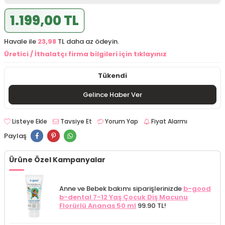
1.199,00 TL
Havale ile
23,98
TL daha az ödeyin.
Üretici / İthalatçı firma bilgileri için tıklayınız
Tükendi
Gelince Haber Ver
Listeye Ekle
Tavsiye Et
Yorum Yap
Fiyat Alarmı
Paylaş
Ürüne Özel Kampanyalar
Anne ve Bebek bakımı siparişlerinizde
b-good
b-dental 7-12 Yaş Çocuk Diş Macunu
Florürlü Ananas 50 ml
99.90 TL!