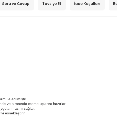
Soru ve Cevap
Tavsiye Et
İade Koşulları
Be
ormüle edilmiştir.
de ve sırasında meme uçlarını hazırlar.
uygulanmasını sağlar.
yi esnekleştirir.