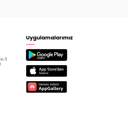
Uygulamalarımız
si 3
/