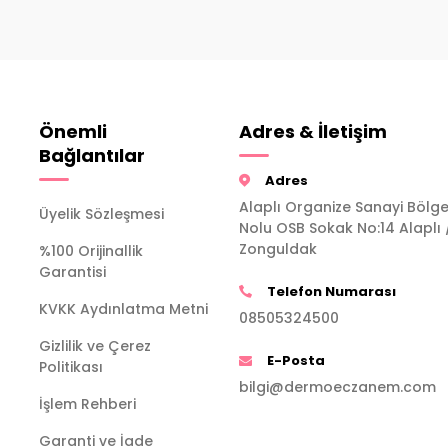
Önemli
Adres & İletişim
Bağlantılar
Adres
Alaplı Organize Sanayi Bölge
Üyelik Sözleşmesi
Nolu OSB Sokak No:14 Alaplı 
Zonguldak
%100 Orijinallik
Garantisi
Telefon Numarası
KVKK Aydınlatma Metni
08505324500
Gizlilik ve Çerez
E-Posta
Politikası
bilgi@dermoeczanem.com
İşlem Rehberi
Garanti ve İade