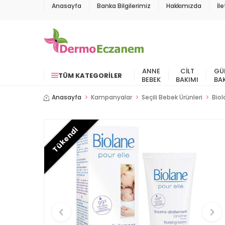
Anasayfa
Banka Bilgilerimiz
Hakkımızda
İl
ANNE
CILT
GÜ
TÜM KATEGORILER
BEBEK
BAKIMI
BA
Anasayfa
Kampanyalar
Seçili Bebek Ürünleri
Bio
Tükendi