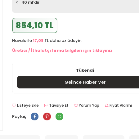
40 ml'dir.
854,10 TL
Havale ile
17,08
TL daha az ödeyin.
Üretici / İthalatçı firma bilgileri için tıklayınız
Tükendi
Gelince Haber Ver
Listeye Ekle
Tavsiye Et
Yorum Yap
Fiyat Alarmı
Paylaş