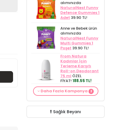
alımınızda
NaturalNest Funny
Defence Gummies 1
Adet
39.90 TL!
Anne ve Bebek ürün
alımınızda
NaturalNest Funny
Multi Gummies 1
Poşet
39.90 TL!
From Natura
Kadınlar İçin
Terleme Karşıtı
Roll-on Deodorant
75 ml
ÖZEL
FİYAT!
188.55 TL!
Alls Biocosmetics
Daha Fazla Kampanya
Organik Anti
2
Anne ve Bebek bakımı
Stretch Mark
siparişlerinizde
CARINE
Çatlak Önlemeye
Bebek Yıkama Jeli
Yardımcı Jel 350
400 ml
129.90 TL!
ml
ÖZEL FİYAT
Sağlık Beyanı
399.90 TL!