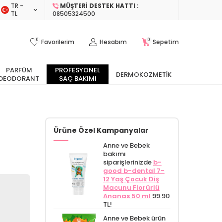
TR −
MÜŞTERI DESTEK HATTI :
TL
08505324500
0
0
Favorilerim
Hesabım
Sepetim
PARFÜM
PROFESYONEL
DERMOKOZMETIK
DEODORANT
SAÇ BAKIMI
Ürüne Özel Kampanyalar
Anne ve Bebek
bakımı
siparişlerinizde
b-
good b-dental 7-
12 Yaş Çocuk Diş
Macunu Florürlü
Ananas 50 ml
99.90
TL!
Anne ve Bebek ürün