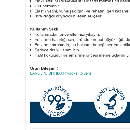
Hassas meme ucu derisin
EMZİRME SONRASINDA:
Cilt nemlenir.
Elastikiyetini, yumuşaklığını ve rahatını geri kazanır
99% doğal kaynaklı bileşenler içerir.
Kullanım Şekli:
Kullanmadan önce ellerinizi yıkayın.
Emzirme hazırlığı için, üründen nohut büyüklüğünde
Emzirme sırasında, bu balsamı bebeği her emzirdik
Sadece dış kullanım için.
Hafif kokuludur ve emzirme öncesi meme uçlarını y
Ürün Bileşimi:
LANOLIN, BHT(bütil hidroksi toluen)