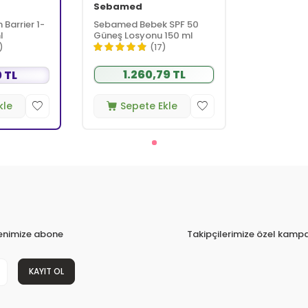
Sebamed
Barrier 1-
Sebamed Bebek SPF 50
l
Güneş Losyonu 150 ml
)
(17)
1.260,79 TL
 TL
kle
Sepete Ekle
tenimize abone
Takipçilerimize özel kampa
KAYIT OL