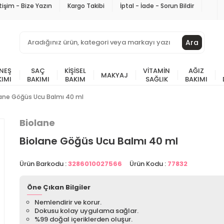
etişim - Bize Yazın
Kargo Takibi
İptal - İade - Sorun Bildir
Ara
NEŞ
SAÇ
KIŞISEL
VITAMIN
AĞIZ
MAKYAJ
KIMI
BAKIMI
BAKIM
SAĞLIK
BAKIMI
lane Göğüs Ucu Balmı 40 ml
Biolane
Biolane Göğüs Ucu Balmı 40 ml
Ürün Barkodu :
3286010027566
Ürün Kodu :
77832
Öne Çıkan Bilgiler
Nemlendirir ve korur.
Dokusu kolay uygulama sağlar.
%99 doğal içeriklerden oluşur.