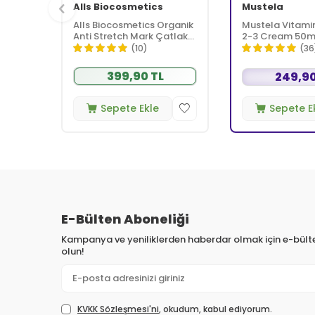
Alls Biocosmetics
Mustela
Alls Biocosmetics Organik
Mustela Vitamin 
Anti Stretch Mark Çatlak
2-3 Cream 50m
Önlemeye Yardımcı Jel
(10)
(36
350 ml
399,90 TL
249,90
Sepete Ekle
Sepete E
E-Bülten Aboneliği
Kampanya ve yeniliklerden haberdar olmak için e-bül
olun!
KVKK Sözleşmesi'ni
, okudum, kabul ediyorum.