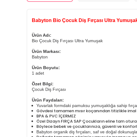
Babyton Bio Çocuk Diş Fırçası Ultra Yumuşa
Ürün Adı:
Bio Çocuk Diş Fırçası Ultra Yumuşak
Ürün Markası:
Babyton
Ürün Boyutu:
1 adet
Özet Bilgi:
Çocuk Diş Fırçası
Ürün Faydaları:
Yuvarlak formdaki pamuksu yumuşaklığa sahip fırça kı
Gövdesi tamamen mısır koçanından titizlikle imal e
BPA & PVC İÇERMEZ
Özel Dizayn FIRÇA SAP Çocukların eline tam otura
Böylece bebek ve çocuklarınıza, güvenli ve konforl
Babyton organik diş fırçaları, saf ve doğal dokunuşlar