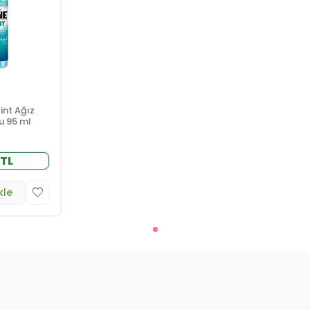
int Ağız
u 95 ml
 TL
kle