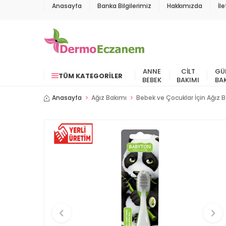
Anasayfa
Banka Bilgilerimiz
Hakkımızda
İl
ANNE
CILT
GÜ
TÜM KATEGORILER
BEBEK
BAKIMI
BA
Anasayfa
Ağız Bakımı
Bebek ve Çocuklar İçin Ağız 