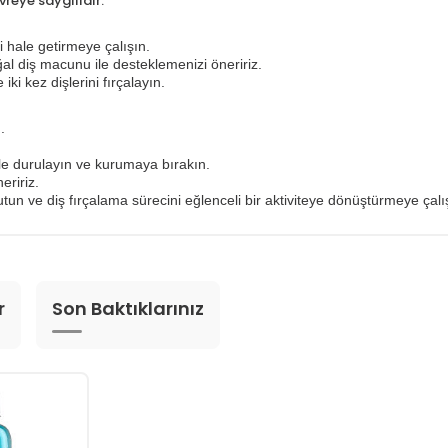
eye saygılıdır.
li hale getirmeye çalışın.
ğal diş macunu ile desteklemenizi öneririz.
i kez dişlerini fırçalayın.
.
ile durulayın ve kurumaya bırakın.
eririz.
utun ve diş fırçalama sürecini eğlenceli bir aktiviteye dönüştürmeye çalı
r
Son Baktıklarınız