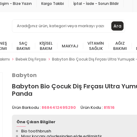
etişim - Bize Yazın
Kargo Takibi
İptal - İade - Sorun Bildir
Ara
NEŞ
SAÇ
KIŞISEL
VITAMIN
AĞIZ
MAKYAJ
KIMI
BAKIMI
BAKIM
SAĞLIK
BAKIMI
Bakımı
Bebek Diş Fırçası
Babyton Bio Çocuk Diş Fırçası Ultra Yumuşak
Babyton
Babyton Bio Çocuk Diş Fırçası Ultra Yum
Panda
Ürün Barkodu :
8684412495290
Ürün Kodu :
81516
Öne Çıkan Bilgiler
Bio toothbrush
Mısır koçanı gövdesinden elde edilmiştir.