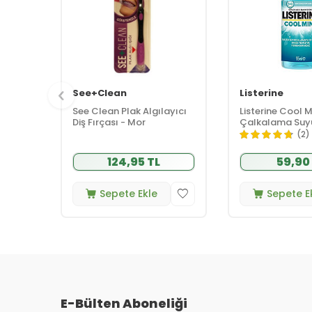
See+Clean
Listerine
See Clean Plak Algılayıcı
Listerine Cool M
Diş Fırçası - Mor
Çalkalama Suy
(2)
124,95 TL
59,90
Sepete Ekle
Sepete E
E-Bülten Aboneliği