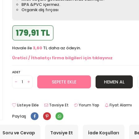
BPA &PVC içermez.
Organik diş fırçası
179,91 TL
Havale ile
3,60
TL daha az ödeyin.
Üretici / İthalatçı firma bilgileri için tıklayınız
ADET
SEPETE EKLE
HEMEN AL
Listeye Ekle
Tavsiye Et
Yorum Yap
Fiyat Alarmı
Paylaş
Soru ve Cevap
Tavsiye Et
İade Koşulları
Be