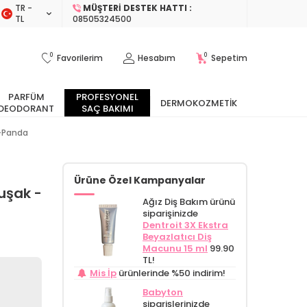
TR −
MÜŞTERI DESTEK HATTI :
TL
08505324500
0
0
Favorilerim
Hesabım
Sepetim
PARFÜM
PROFESYONEL
DERMOKOZMETIK
DEODORANT
SAÇ BAKIMI
 -Panda
Ürüne Özel Kampanyalar
uşak -
Ağız Diş Bakım ürünü
siparişinizde
Dentroit 3X Ekstra
Beyazlatıcı Diş
Macunu 15 ml
99.90
TL!
Mis İp
ürünlerinde %50 indirim!
Babyton
siparişlerinizde