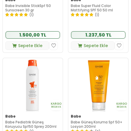
Babe Invisible StickSpf 50
Babe Super Fluid Color
Sunscreen 30 gr
Mattifying SPF 50 50 ml
(1)
(1)
1.500,00 TL
1.237,50 TL
Sepete Ekle
Sepete Ekle
KARGO
KARGO
BEDAVA
BEDAVA
Babe
Babe
Babe Pediatrik Güneş
Babe Güneş Koruma Spf 50+
Koruyucu Spf50 Sprey 200ml
Losyon 200ml