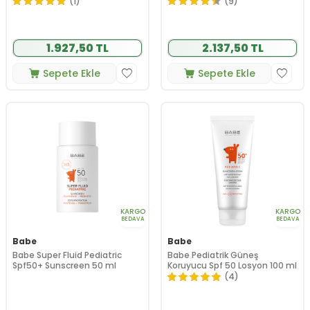
(1)
(9)
1.927,50 TL
2.137,50 TL
Sepete Ekle
Sepete Ekle
KARGO
KARGO
BEDAVA
BEDAVA
Babe
Babe
Babe Super Fluid Pediatric
Babe Pediatrik Güneş
Spf50+ Sunscreen 50 ml
Koruyucu Spf 50 Losyon 100 ml
(4)