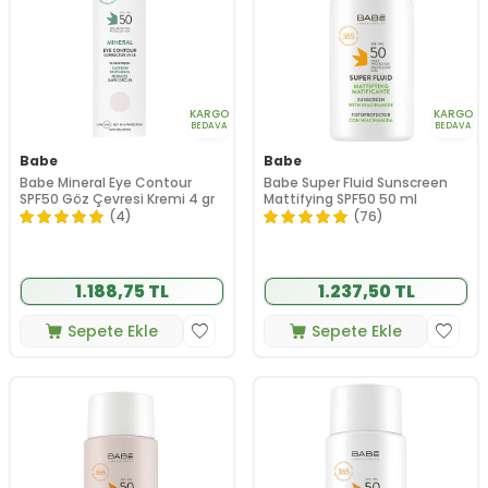
KARGO
KARGO
BEDAVA
BEDAVA
Babe
Babe
Babe Mineral Eye Contour
Babe Super Fluid Sunscreen
SPF50 Göz Çevresi Kremi 4 gr
Mattifying SPF50 50 ml
(4)
(76)
1.188,75 TL
1.237,50 TL
Sepete Ekle
Sepete Ekle