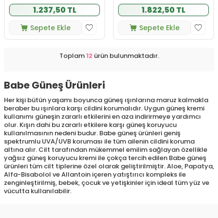
1.237,50 TL
1.822,50 TL
Sepete Ekle
Sepete Ekle
Toplam
12
ürün bulunmaktadır.
Babe Güneş Ürünleri
Her kişi bütün yaşamı boyunca güneş ışınlarına maruz kalmakla
beraber bu ışınlara karşı cildini korumalıdır. Uygun güneş kremi
kullanımı güneşin zararlı etkilerini en aza indirirmeye yardımcı
olur. Kışın dahi bu zararlı etkilere karşı güneş koruyucu
kullanılmasının nedeni budur. Babe güneş ürünleri geniş
spektrumlu UVA/UVB koruması ile tüm ailenin cildini koruma
altına alır. Cilt tarafından mükemmel emilim sağlayan özellikle
yağsız güneş koruyucu kremi ile çokça tercih edilen Babe güneş
ürünleri tüm cilt tiplerine özel olarak geliştirilmiştir. Aloe, Papatya,
Alfa-Bisabolol ve Allantoin içeren yatıştırıcı kompleks ile
zenginleştirilmiş, bebek, çocuk ve yetişkinler için ideal tüm yüz ve
vücutta kullanılabilir.