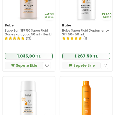
KARGO
KARGO
BEDAVA
BEDAVA
Babe
Babe
Babe Sun SPF 50 Super Fluid
Babe Super Fluid Depigment+
Güneş Koruyucu 50 ml - Renkli
SPF 50+ 50 ml
(13)
(1)
1.035,00 TL
1.267,50 TL
Sepete Ekle
Sepete Ekle