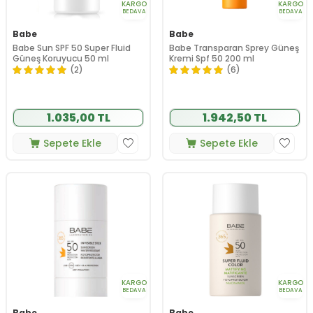
KARGO
KARGO
BEDAVA
BEDAVA
Babe
Babe
Babe Sun SPF 50 Super Fluid
Babe Transparan Sprey Güneş
Güneş Koruyucu 50 ml
Kremi Spf 50 200 ml
(2)
(6)
1.035,00 TL
1.942,50 TL
Sepete Ekle
Sepete Ekle
KARGO
KARGO
BEDAVA
BEDAVA
Babe
Babe