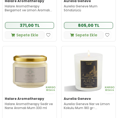
Halare Aromatherapy
Aurelia Geneve
Halare Aromatherapy
Aurelia Geneve Mum
Bergamot ve Limon Aromalı
Söndürücü
Mum 80 ml
371,00 TL
805,00 TL
Sepete Ekle
Sepete Ekle
KARGO
KARGO
BEDAVA
BEDAVA
Halare Aromatherapy
Aurelia Geneve
Halare Aromatherapy Sedir ve
Aurelia Geneve Nar ve Limon
Nane Aromalı Mum 330 ml
Kokulu Mum 180 gr-
Transparan