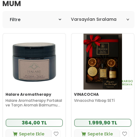
MUM
Filtre
KARGO
BEDAVA
Halare Aromatherapy
VINACOCHA
Halare Aromatherapy Portakal
Vinacocha Yılbaşı SETİ
ve Tarçın Aromalı Balmumu
50 ml
364,00 TL
1.999,90 TL
Sepete Ekle
Sepete Ekle