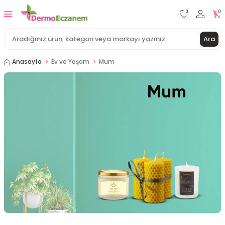
0
0
Ara
Anasayfa
Ev ve Yaşam
Mum