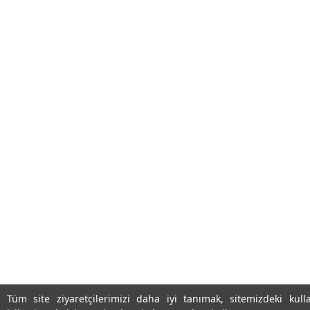
Tüm site ziyaretçilerimizi daha iyi tanımak, sitemizdeki kulla