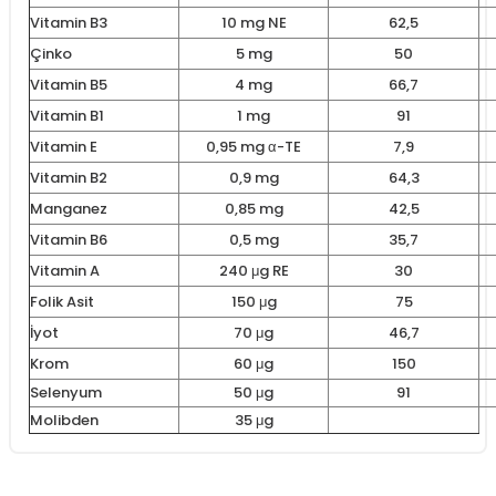
Vitamin B3
10 mg NE
62,5
Çinko
5 mg
50
Vitamin B5
4 mg
66,7
Vitamin B1
1 mg
91
Vitamin E
0,95 mg α-TE
7,9
Vitamin B2
0,9 mg
64,3
Manganez
0,85 mg
42,5
Vitamin B6
0,5 mg
35,7
Vitamin A
240 μg RE
30
Folik Asit
150 μg
75
İyot
70 μg
46,7
Krom
60 μg
150
Selenyum
50 μg
91
Molibden
35 μg