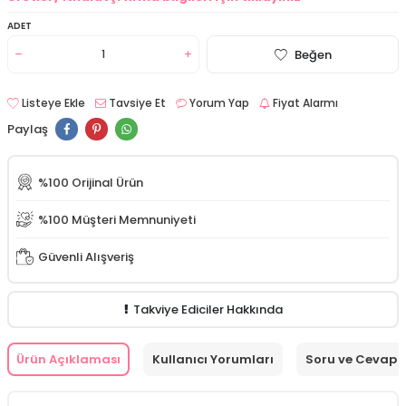
ADET
Beğen
Listeye Ekle
Tavsiye Et
Yorum Yap
Fiyat Alarmı
Paylaş
%100 Orijinal Ürün
%100 Müşteri Memnuniyeti
Güvenli Alışveriş
Takviye Ediciler Hakkında
Ürün Açıklaması
Kullanıcı Yorumları
Soru ve Cevap