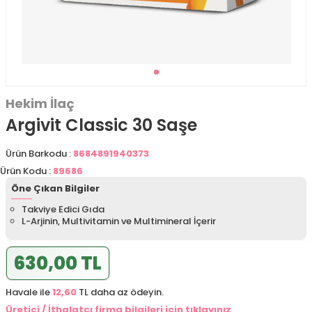
Hekim İlaç
Argivit Classic 30 Saşe
Ürün Barkodu :
8684891940373
Ürün Kodu :
89686
Öne Çıkan Bilgiler
︎Takviye Edici Gıda
L-Arjinin, Multivitamin ve Multimineral İçerir
630,00 TL
Havale ile
12,60
TL daha az ödeyin.
Üretici / İthalatçı firma bilgileri için tıklayınız