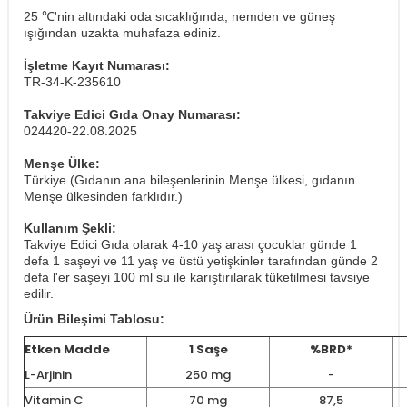
25 ℃'nin altındaki oda sıcaklığında, nemden ve güneş
ışığından uzakta muhafaza ediniz.
İşletme Kayıt Numarası:
TR-34-K-235610
Takviye Edici Gıda Onay Numarası:
024420-22.08.2025
Menşe Ülke:
Türkiye (Gıdanın ana bileşenlerinin Menşe ülkesi, gıdanın
Menşe ülkesinden farklıdır.)
Kullanım Şekli:
Takviye Edici Gıda olarak 4-10 yaş arası çocuklar günde 1
defa 1 saşeyi ve 11 yaş ve üstü yetişkinler tarafından günde 2
defa l'er saşeyi 100 ml su ile karıştırılarak tüketilmesi tavsiye
edilir.
Ürün Bileşimi Tablosu:
Etken Madde
1 Saşe
%BRD*
L-Arjinin
250 mg
-
Vitamin C
70 mg
87,5