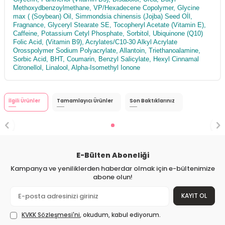
Methoxydbenzoylmethane, VP/Hexadecene Copolymer, Glycine
max ( (Soybean) Oil, Simmondsia chinensis (Jojba) Seed Oİl,
Fragnance, Glyceryl Stearate SE, Tocopheryl Acetate (Vitamin E),
Caffeine, Potassium Cetyl Phosphate, Sorbitol, Ubiquinone (Q10)
Folic Acid, (Vitamin B9), Acrylates/C10-30 Alkyl Acrylate
Orosspolymer Sodium Polyacrylate, Allantoin, Triethanoalamine,
Sorbic Acid, BHT, Coumarin, Benzyl Salicylate, Hexyl Cinnamal
Citronellol, Linalool, Alpha-Isomethyl Ionone
İlgili Ürünler
Tamamlayıcı Ürünler
Son Baktıklarınız
E-Bülten Aboneliği
Kampanya ve yeniliklerden haberdar olmak için e-bültenimize
abone olun!
KAYIT OL
KVKK Sözleşmesi'ni
, okudum, kabul ediyorum.