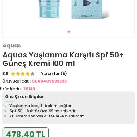
Aquas
Aquas Yaşlanma Karşıtı Spf 50+
Güneş Kremi 100 ml
3.8
Yorumlar (5)
Ürün Barkodu :
5060409583233
Ürün Kodu :
76180
Öne Çıkan Bilgiler
Yaşlanma karşıtı bakım sağlar.
Spf 50+ faktör özelliğine sahiptir.
Kullanım sonrası ciltte leke bırakmaz.
478,40 TL