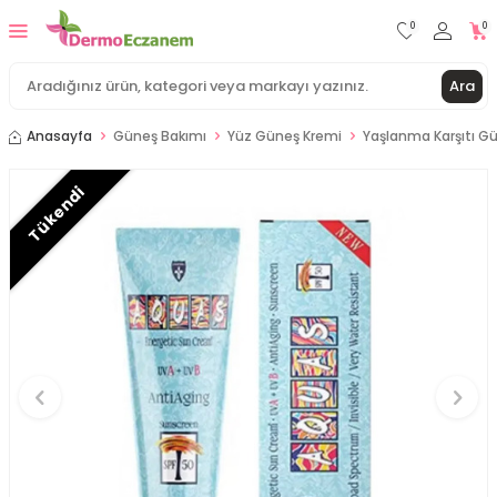
0
0
Ara
Anasayfa
Güneş Bakımı
Yüz Güneş Kremi
Yaşlanma Karşıtı G
Tükendi