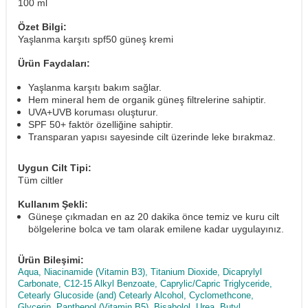
100 ml
Özet Bilgi:
Yaşlanma karşıtı spf50 güneş kremi
Ürün Faydaları:
Yaşlanma karşıtı bakım sağlar.
Hem mineral hem de organik güneş filtrelerine sahiptir.
UVA+UVB koruması oluşturur.
SPF 50+ faktör özelliğine sahiptir.
Transparan yapısı sayesinde cilt üzerinde leke bırakmaz.
Uygun Cilt Tipi:
Tüm ciltler
Kullanım Şekli:
Güneşe çıkmadan en az 20 dakika önce temiz ve kuru cilt
bölgelerine bolca ve tam olarak emilene kadar uygulayınız.
Ürün Bileşimi:
Aqua, Niacinamide (Vitamin B3), Titanium Dioxide, Dicaprylyl
Carbonate, C12-15 Alkyl Benzoate, Caprylic/Capric Triglyceride,
Cetearly Glucoside (and) Cetearly Alcohol, Cyclomethcone,
Glycerin, Panthenol (Vitamin B5), Bisabolol, Urea, Butyl