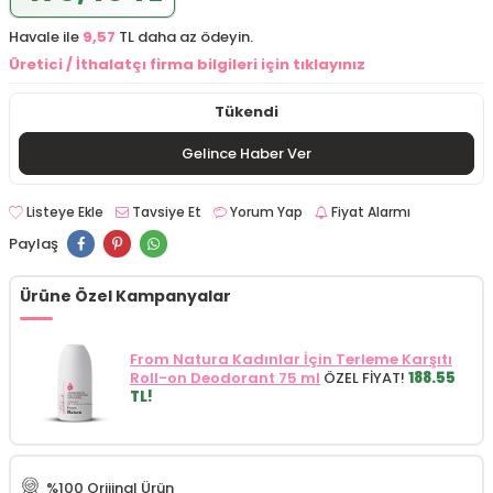
Havale ile
9,57
TL daha az ödeyin.
Üretici / İthalatçı firma bilgileri için tıklayınız
Tükendi
Gelince Haber Ver
Listeye Ekle
Tavsiye Et
Yorum Yap
Fiyat Alarmı
Paylaş
Ürüne Özel Kampanyalar
From Natura Kadınlar İçin Terleme Karşıtı
Roll-on Deodorant 75 ml
ÖZEL FİYAT!
188.55
TL!
%100 Orijinal Ürün