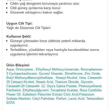
Cildin yağ dengesini korumaya yardımcı olur.
Cildi güneş ışınlarına karşı korur.
Gözenek sıkılaştırıcı bakım sağlar.
Uygun Cilt Tipi:
Yağlı de Düzensiz Cilt Tipleri
Kullanım Şekli:
Güneşe çıkmadan önce cildinize yeterli miktarda
uygulayınız.
Terledikten, yüzdükten veya havluyla kurulandıktan sonra
uygulama işlemini tekrarlayınız
Ürün Bileşimi:
Aqua, Octocrylene , Ethylhexyl Methoxycinnamate, Benzophenone-
3 Cyclopentasiloxane, Gyceryl Stearate, Dimethicone, Zinc Oxide,
Butyl Methoxydibenzoylmethane , Stearyl Alcohol, Urea, Ceteareth-
25 Cetearyl Alcohol, Stearic Acid, Titanium Dioxide, Glycerin,
Ceteareth-20 Ceteareth- 12, Oryza Sativa Powder, Phenoxyethanol,
Panthenol, Ethylhexylglycerin ,Tocopheryl Acetate, Rosa Centifolia
Flower Oil, Epilobium Fleischeri Extract Citric Acid,Potassium
Sorbate Allantoin, Cetyl Palmitate, Parfum, Lactic Acid, Tetrasodium
EDTA