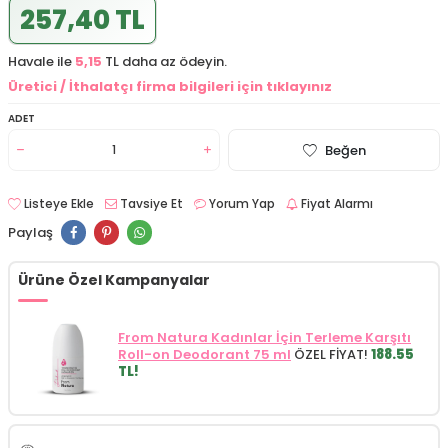
257,40 TL
Havale ile
5,15
TL daha az ödeyin.
Üretici / İthalatçı firma bilgileri için tıklayınız
ADET
Beğen
Listeye Ekle
Tavsiye Et
Yorum Yap
Fiyat Alarmı
Paylaş
Ürüne Özel Kampanyalar
From Natura Kadınlar İçin Terleme Karşıtı
Roll-on Deodorant 75 ml
ÖZEL FİYAT!
188.55
TL!