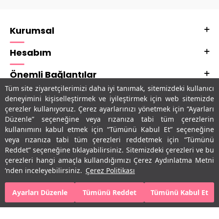
Kurumsal
Hesabım
Önemli Bağlantılar
Tüm site ziyaretçilerimizi daha iyi tanımak, sitemizdeki kullanıcı
Adres & İletişim
deneyimini kişiselleştirmek ve iyileştirmek için web sitemizde
çerezler kullanıyoruz. Çerez ayarlarınızı yönetmek için “Ayarları
Uygulamalarımız
Düzenle” seçeneğine veya rızanıza tabi tüm çerezlerin
kullanımını kabul etmek için “Tümünü Kabul Et” seçeneğine
veya rızanıza tabi tüm çerezleri reddetmek için “Tümünü
Reddet” seçeneğine tıklayabilirsiniz. Sitemizdeki çerezleri ve bu
çerezleri hangi amaçla kullandığımızı Çerez Aydınlatma Metni
’nden inceleyebilirsiniz.
Çerez Politikası
Ayarları Düzenle
Tümünü Reddet
Tümünü Kabul Et
SEPETE EKLE
HEMEN AL
T
-Soft
E-Ticaret
Sistemleriyle Hazırlanmıştır.