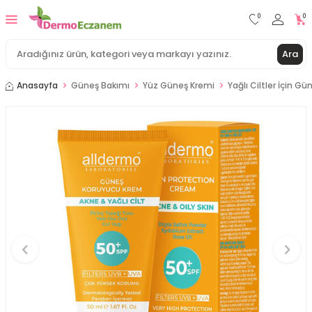
0
0
Ara
Anasayfa
Güneş Bakımı
Yüz Güneş Kremi
Yağlı Ciltler İçin G