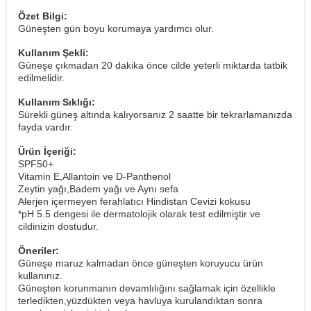
Özet Bilgi:
Güneşten gün boyu korumaya yardımcı olur.
Kullanım Şekli:
Güneşe çıkmadan 20 dakika önce cilde yeterli miktarda tatbik
edilmelidir.
Kullanım Sıklığı:
Sürekli güneş altında kalıyorsanız 2 saatte bir tekrarlamanızda
fayda vardır.
Ürün İçeriği:
SPF50+
Vitamin E,Allantoin ve D-Panthenol
Zeytin yağı,Badem yağı ve Aynı sefa
Alerjen içermeyen ferahlatıcı Hindistan Cevizi kokusu
*pH 5.5 dengesi ile dermatolojik olarak test edilmiştir ve
cildinizin dostudur.
Öneriler:
Güneşe maruz kalmadan önce güneşten koruyucu ürün
kullanınız.
Güneşten korunmanın devamlılığını sağlamak için özellikle
terledikten,yüzdükten veya havluya kurulandıktan sonra