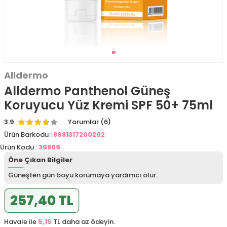
Alldermo
Alldermo Panthenol Güneş
Koruyucu Yüz Kremi SPF 50+ 75ml
3.9
Yorumlar (6)
Ürün Barkodu :
8681317200202
Ürün Kodu :
39809
Öne Çıkan Bilgiler
Güneşten gün boyu korumaya yardımcı olur.
257,40 TL
Havale ile
5,15
TL daha az ödeyin.