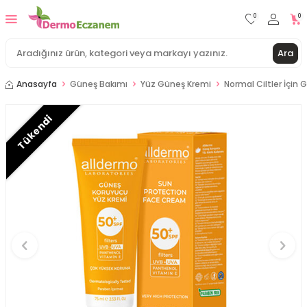
0
0
Ara
Anasayfa
Güneş Bakımı
Yüz Güneş Kremi
Normal Ciltler İçin
Tükendi