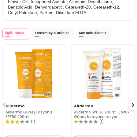
Flower Oil, Tocopheryl Acetate, Allontoin, Dimethicone,
Benzoic Acid, Dehydroacetic, Ceteareth-20, Ceteareth-12,
Cetyl Palmitate, Parfum, Disoidum EDTA.
İlgili Ürünler
Tamamlayıcı Ürünler
Son Baktıklarınız
Alldermo
Alldermo
Alldermo Güneş Losyonu
Alldermo SPF 50 200ml Çocuk
SPF50 200ml
Güneş Koruyucu Losyon
(1)
(1)