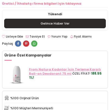
Üretici / İthalatçı firma bilgileri için tıklayınız
Tükendi
Gelince Haber Ver
Listeye Ekle
Tavsiye Et
Yorum Yap
Fiyat Alarmı
Paylaş
Ürüne Özel Kampanyalar
From Natura Kadınlar İçin Terleme Karşıtı
Roll-on Deodorant 75 ml
ÖZEL FİYAT!
188.55
TL!
%100 Orijinal Ürün
%100 Müşteri Memnuniyeti