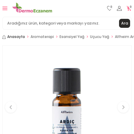
0
0
Ara
Anasayfa
Aromaterapi
Esansiyel Yağ
Uçucu Yağ
Alfheim Ar