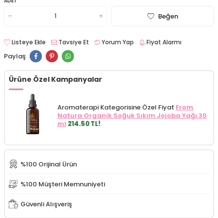
ADET
Beğen
Listeye Ekle
Tavsiye Et
Yorum Yap
Fiyat Alarmı
Paylaş
Ürüne Özel Kampanyalar
Aromaterapi Kategorisine Özel Fiyat
From
Natura Organik Soğuk Sıkım Jojoba Yağı 30
ml
214.50 TL!
%100 Orijinal Ürün
%100 Müşteri Memnuniyeti
Güvenli Alışveriş