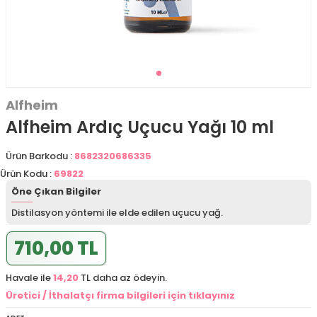
Alfheim
Alfheim Ardıç Uçucu Yağı 10 ml
Ürün Barkodu :
8682320686335
Ürün Kodu :
69822
Öne Çıkan Bilgiler
Distilasyon yöntemi ile elde edilen uçucu yağ.
710,00 TL
Havale ile
14,20
TL daha az ödeyin.
Üretici / İthalatçı firma bilgileri için tıklayınız