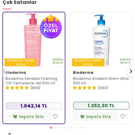
Çok Satanlar
KARGO
KARGO
Bioderma
Yetkili
Bioderma
Yetkili
BEDAVA
BEDAVA
Satıcı
Satıcı
Bioderma
Bioderma
Bioderma Sensibio Foaming
Bioderma Atoderm Krem Ultra
Cilt Temizleme Jeli 500 ml
500 ml
(899)
(690)
1.252,30 TL
1.042,14 TL
Sepete Ekle
Sepete Ekle