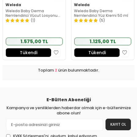
Weleda
Weleda
Weleda Baby Derma
Weleda Baby Derma
Nemlendirici Vücut Losyonu
Nemlendirici Yüz Kremi 50 ml
200 ml
(1)
(5)
1.575,00 TL
1.125,00 TL
Tükendi
Tükendi
Toplam
2
ürün bulunmaktadır.
E-Bülten Aboneliği
Kampanya ve yeniliklerden haberdar olmak için e-bültenimize
abone olun!
KAYIT OL
KVKK Sözleşmesi'ni
, okudum, kabul ediyorum.