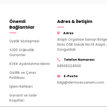
Önemli
Adres & İletişim
Bağlantılar
Adres
Alaplı Organize Sanayi Bölge
Üyelik Sözleşmesi
Nolu OSB Sokak No:14 Alaplı 
Zonguldak
%100 Orijinallik
Garantisi
Telefon Numarası
KVKK Aydınlatma Metni
08505324500
Gizlilik ve Çerez
E-Posta
Politikası
bilgi@dermoeczanem.com
İşlem Rehberi
Garanti ve İade
Koşulları