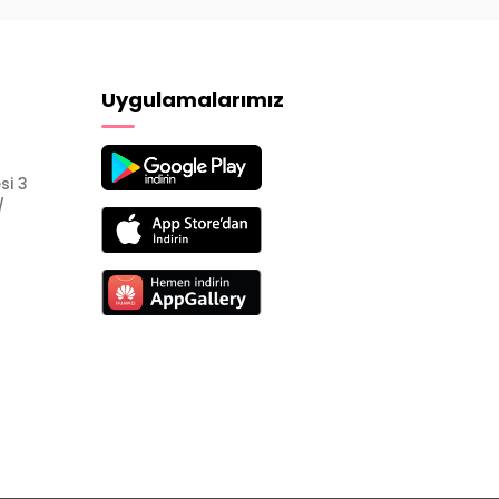
Uygulamalarımız
si 3
/