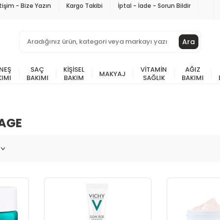
etişim - Bize Yazın
Kargo Takibi
İptal - İade - Sorun Bildir
Ara
NEŞ
SAÇ
KIŞISEL
VITAMIN
AĞIZ
MAKYAJ
KIMI
BAKIMI
BAKIM
SAĞLIK
BAKIMI
 AGE