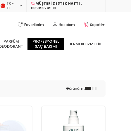
TR −
MÜŞTERI DESTEK HATTI :
TL
08505324500
0
0
Favorilerim
Hesabım
Sepetim
PARFÜM
PROFESYONEL
DERMOKOZMETIK
DEODORANT
SAÇ BAKIMI
Görünüm :