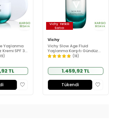
KARGO
KARGO
Vichy
Yetkili
BEDAVA
BEDAVA
Satıcı
Vichy
ge Yaşlanma
Vichy Slow Age Fluid
z Kremi SPF 30
Yaşlanma Karşıtı Gündüz
Kremi SPF 25 50ml
39)
(18)
,92 TL
1.459,92 TL
di
Tükendi