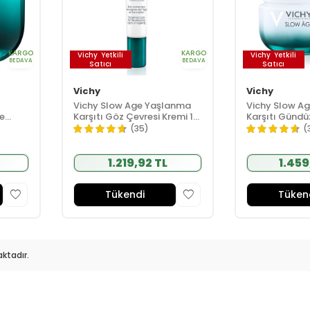
KARGO
KARGO
Vichy
Yetkili
Vichy
Yetkili
BEDAVA
BEDAVA
Satıcı
Satıcı
Vichy
Vichy
Vichy Slow Age Yaşlanma
Vichy Slow A
e
Karşıtı Göz Çevresi Kremi 15
Karşıtı Gündü
 50 ml
ml
50 ml
(35)
(
1.219,92 TL
1.459
Tükendi
Tüken
ktadır.