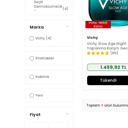
Seçili
Dermokozmetik
(4)
Kampanya
Ürünleri
Vichy
Vichy
Yetkili
Marka
Satıcı
Kampanya
(4)
Ürünleri
Vichy
Vichy
(4)
Vichy Seçili
(1)
Vichy Slow Age Night
Ürünler
Yaşlanma Karşıtı Gec
Bakım Kremi ve Maske
(65)
Stoktakiler
1.459,92 TL
İndirimli
Tükendi
Yeni
Toplam
4
ürün bulunma
Fiyat