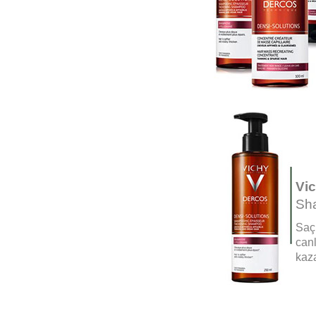
Vi
Sh
Saç 
canl
kaza