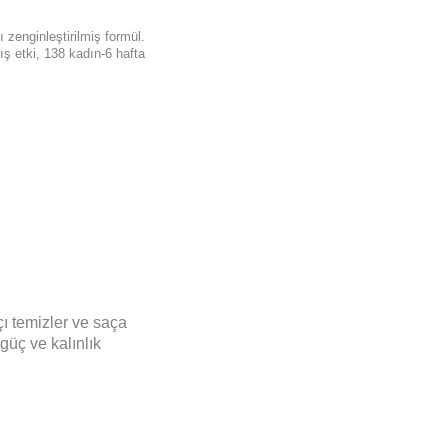
 zenginleştirilmiş formül.
ış etki, 138 kadın-6 hafta
çı temizler ve saça
güç ve kalınlık