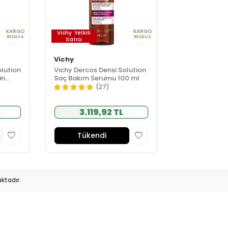
KARGO
KARGO
Vichy
Yetkili
BEDAVA
BEDAVA
Satıcı
Vichy
lution
Vichy Dercos Densi Solution
in
Saç Bakım Serumu 100 ml
(27)
3.119,92 TL
Tükendi
ktadır.