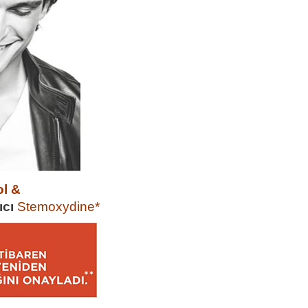
ol &
ıcı
Stemoxydine*