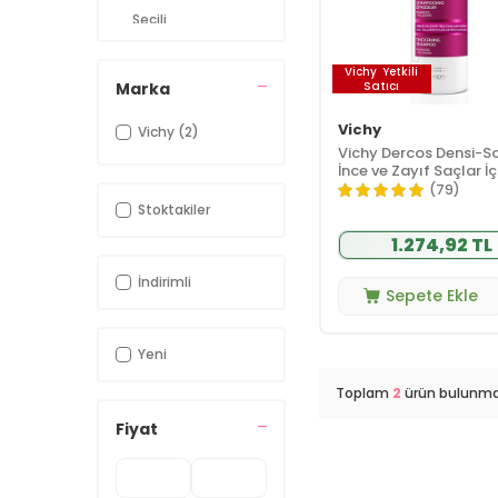
Seçili
Dermokozmetik
(2)
Kampanya
Ürünleri
Vichy
Yetkili
Marka
Satıcı
Loreal
Kampanya
(1)
Vichy
Vichy
(2)
Ürünleri
Vichy Dercos Densi-So
VCH Dercos
İnce ve Zayıf Saçlar İç
(2)
Serisi
Şampuan 400 ml
(79)
Stoktakiler
Vichy Kampanya
(1)
Ürünleri
1.274,92 TL
Vichy Seçili
(1)
Ürünler
İndirimli
Sepete Ekle
Yeni
Toplam
2
ürün bulunma
Fiyat