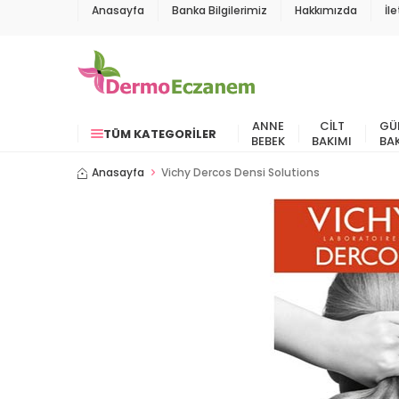
Anasayfa
Banka Bilgilerimiz
Hakkımızda
İl
ANNE
CILT
GÜ
TÜM KATEGORILER
BEBEK
BAKIMI
BA
Anasayfa
Vichy Dercos Densi Solutions