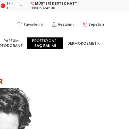
TR −
MÜŞTERI DESTEK HATTI :
TL
08505324500
0
0
Favorilerim
Hesabım
Sepetim
PARFÜM
PROFESYONEL
DERMOKOZMETIK
DEODORANT
SAÇ BAKIMI