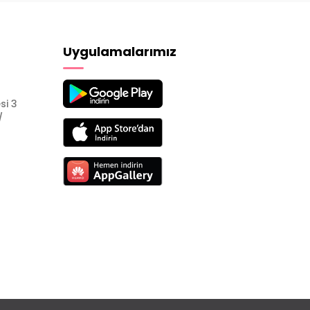
Uygulamalarımız
si 3
/