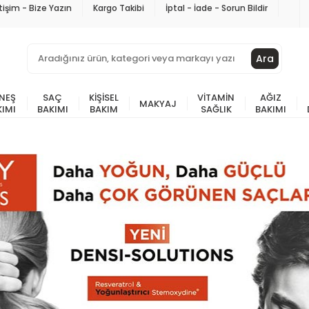
etişim - Bize Yazın
Kargo Takibi
İptal - İade - Sorun Bildir
Ara
NEŞ
SAÇ
KIŞISEL
VITAMIN
AĞIZ
MAKYAJ
KIMI
BAKIMI
BAKIM
SAĞLIK
BAKIMI