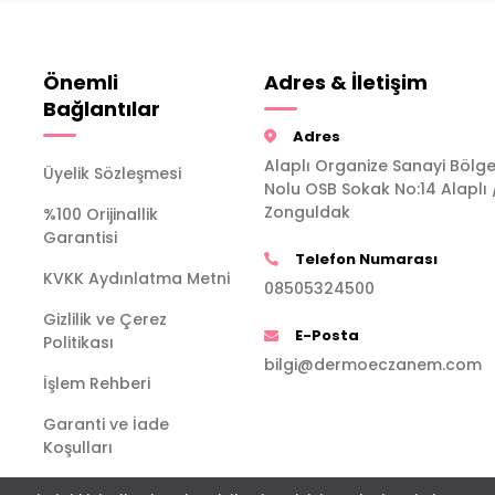
Önemli
Adres & İletişim
Bağlantılar
Adres
Alaplı Organize Sanayi Bölge
Üyelik Sözleşmesi
Nolu OSB Sokak No:14 Alaplı 
Zonguldak
%100 Orijinallik
Garantisi
Telefon Numarası
KVKK Aydınlatma Metni
08505324500
Gizlilik ve Çerez
E-Posta
Politikası
bilgi@dermoeczanem.com
İşlem Rehberi
Garanti ve İade
Koşulları