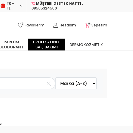
TR −
MÜŞTERI DESTEK HATTI :
TL
08505324500
0
0
Favorilerim
Hesabım
Sepetim
PARFÜM
PROFESYONEL
DERMOKOZMETIK
DEODORANT
SAÇ BAKIMI
z