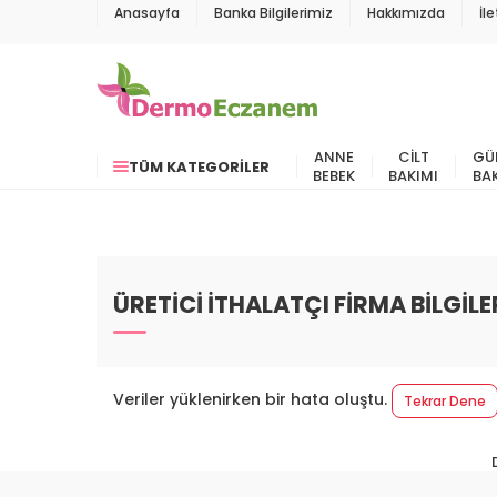
Anasayfa
Banka Bilgilerimiz
Hakkımızda
İl
ANNE
CILT
GÜ
TÜM KATEGORILER
BEBEK
BAKIMI
BA
ÜRETİCİ İTHALATÇI FİRMA BİLGİLE
Veriler yüklenirken bir hata oluştu.
Tekrar Dene