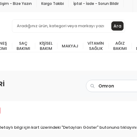
etişim - Bize Yazın
Kargo Takibi
İptal - İade - Sorun Bildir
Ara
NEŞ
SAÇ
KIŞISEL
VITAMIN
AĞIZ
MAKYAJ
KIMI
BAKIMI
BAKIM
SAĞLIK
BAKIMI
Rİ
Detaylı bilgi için kart üzerindeki "Detayları Göster" butonuna tıklayını