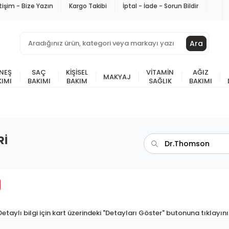
etişim - Bize Yazın
Kargo Takibi
İptal - İade - Sorun Bildir
Ara
NEŞ
SAÇ
KIŞISEL
VITAMIN
AĞIZ
MAKYAJ
KIMI
BAKIMI
BAKIM
SAĞLIK
BAKIMI
Rİ
Detaylı bilgi için kart üzerindeki "Detayları Göster" butonuna tıklayını