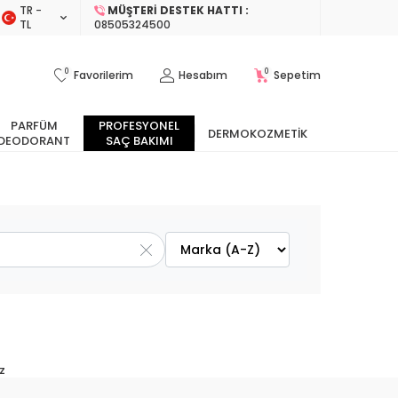
TR −
MÜŞTERI DESTEK HATTI :
TL
08505324500
0
0
Favorilerim
Hesabım
Sepetim
PARFÜM
PROFESYONEL
DERMOKOZMETIK
DEODORANT
SAÇ BAKIMI
z