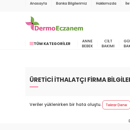
Anasayfa
Banka Bilgilerimiz
Hakkımızda
İl
ANNE
CILT
GÜ
TÜM KATEGORILER
BEBEK
BAKIMI
BA
ÜRETİCİ İTHALATÇI FİRMA BİLGİLE
Veriler yüklenirken bir hata oluştu.
Tekrar Dene