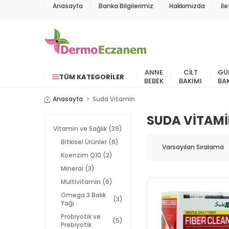
Anasayfa
Banka Bilgilerimiz
Hakkımızda
İl
ANNE
CILT
GÜ
TÜM KATEGORILER
BEBEK
BAKIMI
BA
Anasayfa
Suda Vitamin
SUDA VITAM
Vitamin ve Sağlık
(39)
Bitkisel Ürünler
(6)
Koenzim Q10
(2)
Mineral
(3)
Multivitamin
(6)
Omega 3 Balık
(3)
Yağı
Probiyotik ve
(5)
Prebiyotik