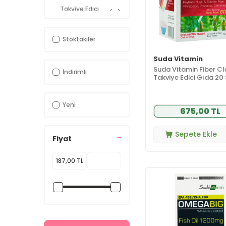
Takviye Edici
(10)
Gıdalar
Vitamin
(10)
Stoktakiler
Kampanyalar
(1)
Süper Fiyatlar
(1)
Suda Vitamin
Suda Vitamin Fiber C
İndirimli
Takviye Edici Gıda 20
Yeni
675,00 TL
Sepete Ekle
Fiyat