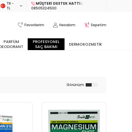
TR −
MÜŞTERI DESTEK HATTI :
TL
08505324500
0
0
Favorilerim
Hesabım
Sepetim
PARFÜM
PROFESYONEL
DERMOKOZMETIK
DEODORANT
SAÇ BAKIMI
Görünüm :