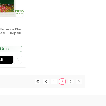
KARGO
BEDAVA
n
Berberine Plus
esi 30 Kapsül
10 TL
di
1
2