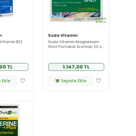
KARGO
BEDAVA
n
Suda Vitamin
Vitamin B12
Suda Vitamin Magnesium
Shot Portakal Aromalı 20 x
25ml
00 TL
1.147,00 TL
 Ekle
Sepete Ekle