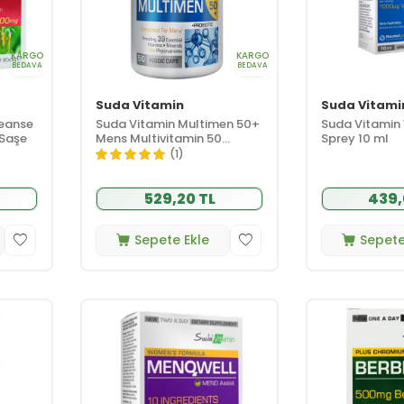
KARGO
KARGO
BEDAVA
BEDAVA
Suda Vitamin
Suda Vitami
leanse
Suda Vitamin Multimen 50+
Suda Vitamin 
 Saşe
Mens Multivitamin 50
Sprey 10 ml
Bitkisel Kapsül
(1)
529,20 TL
439,
Sepete Ekle
Sepete