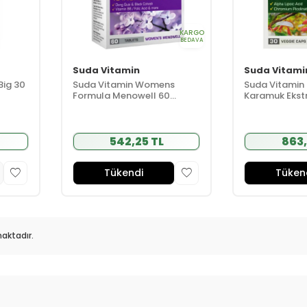
KARGO
BEDAVA
Suda Vitamin
Suda Vitami
ig 30
Suda Vitamin Womens
Suda Vitamin 
Formula Menowell 60
Karamuk Ekstr
Tablet
542,25 TL
863,
Tükendi
Tüken
aktadır.