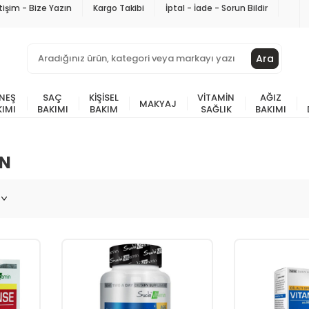
etişim - Bize Yazın
Kargo Takibi
İptal - İade - Sorun Bildir
Ara
NEŞ
SAÇ
KIŞISEL
VITAMIN
AĞIZ
MAKYAJ
KIMI
BAKIMI
BAKIM
SAĞLIK
BAKIMI
IN