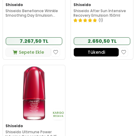
Shiseido
Shiseido
Shiseido Benefiance Wrinkle
Shiseido After Sun İntensive
Smoothing Day Emulsion
Recovery Emulsion 150ml
Spf20 75 ml
(1)
7.267,50 TL
2.650,50 TL
Sepete Ekle
Tükendi
KARGO
BEDAVA
Shiseido
Shiseido Ultimune Power