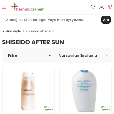
0
0
Ara
Anasayfa
shiseido after sun
SHISEIDO AFTER SUN
Filtre
KARGO
KARGO
BEDAVA
BEDAVA