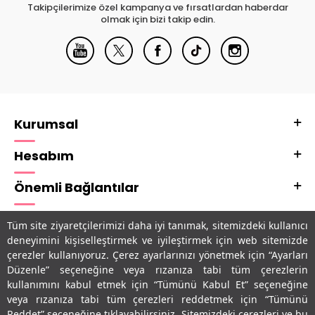
Takipçilerimize özel kampanya ve fırsatlardan haberdar
olmak için bizi takip edin.
Kurumsal
Hesabım
Önemli Bağlantılar
Adres & İletişim
Tüm site ziyaretçilerimizi daha iyi tanımak, sitemizdeki kullanıcı
deneyimini kişiselleştirmek ve iyileştirmek için web sitemizde
Uygulamalarımız
çerezler kullanıyoruz. Çerez ayarlarınızı yönetmek için “Ayarları
Düzenle” seçeneğine veya rızanıza tabi tüm çerezlerin
kullanımını kabul etmek için “Tümünü Kabul Et” seçeneğine
veya rızanıza tabi tüm çerezleri reddetmek için “Tümünü
Reddet” seçeneğine tıklayabilirsiniz. Sitemizdeki çerezleri ve bu