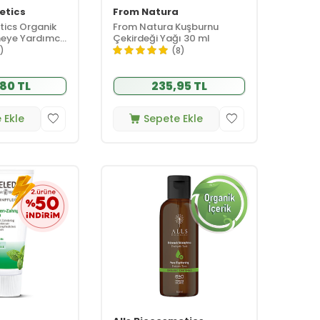
etics
From Natura
tics Organik
From Natura Kuşburnu
eye Yardımcı
Çekirdeği Yağı 30 ml
1)
(8)
80 TL
235,95 TL
 Ekle
Sepete Ekle