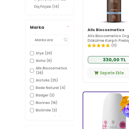
Diş Fırçası
(14)
Diş Macunu
(12)
Anne Bebek
(27)
Marka
Bebek Bakımı
(22)
Alls Biocosmetics
Alls Biocosmetics Org
Bebek Beslenme
(1)
Dökülme Karşıtı Prebi
Ürünleri
Şampuan 350 ml
(11)
Çatlak Karşıtı
(2)
Bakım
Afye
(29)
330,00 TL
Göğüs Bakımı
Aicha
(6)
(2)
Aromaterapi
Alls Biocosmetics
(116)
Sepete Ekle
(26)
Esansiyel Yağ
(113)
Arotolia
(25)
Gül Suyu
(3)
Bade Natural
(4)
Cilt Bakımı
(168)
Badger
(3)
Cilt Tipi ve
(141)
İhtiyaç
Bionnex
(16)
Vücut Bakımı
BioSmile
(3)
(21)
Yüz Bakımı
Capicade
(19)
(138)
Dermokozmetik
Caudalie
(2)
(39)