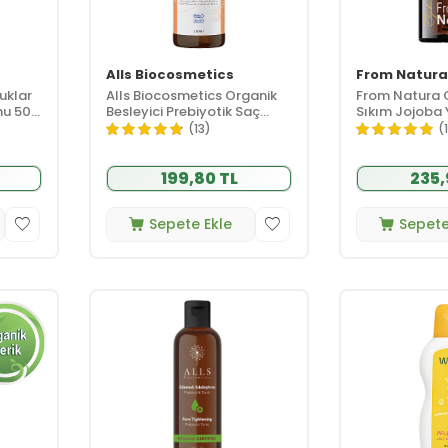
Alls Biocosmetics
From Natura
uklar
Alls Biocosmetics Organik
From Natura 
nu 50
Besleyici Prebiyotik Saç
Sıkım Jojoba 
Kremi 100 ml
(13)
(
199,80 TL
235,
Sepete Ekle
Sepete