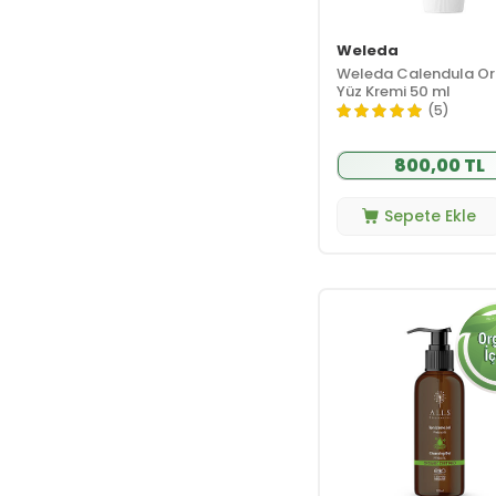
Dudak Makyajı
(6)
Göz Makyajı
(15)
Weleda
Ten Makyajı
(31)
Weleda Calendula Or
Tırnak Bakımı
(2)
Yüz Kremi 50 ml
(5)
Parfüm ve
(22)
Deodorant
800,00 TL
Erkek
(10)
Deodorant
Erkek Roll-on
Sepete Ekle
(10)
Stick
Kadın
(9)
Deodorant
Kadın Parfüm
(1)
Kadın Roll-on
(11)
Stick
Saç Bakımı
(55)
Saç Bakım Yağı
(5)
Saç Boyası
(20)
Saç Kremi
(7)
Saç Losyonu
(2)