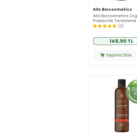
Saç Maskesi
(1)
Alls Biocosmetics
Saç Serumu
(5)
Alls Biocosmetics Org
Prebiyotik Temizleme 
Saç Tipi ve
100 ml
(25)
(2)
İhtiyaç
Saç Toniği
(1)
149,90 TL
Şampuan
(17)
Vitamin ve Sağlık
(27)
Sepete Ekle
Bitkisel Ürünler
(24)
Çocuklar İçin
(2)
Besin Takviyesi
Gıda
(1)
Kolajen
(1)
Mineral
(1)
Takviye Edici
(6)
Gıdalar
Vitamin
(1)
Kampanyalar
(137)
HerzPharma
(31)