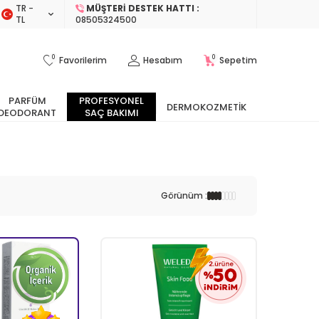
TR −
MÜŞTERI DESTEK HATTI :
TL
08505324500
0
0
Favorilerim
Hesabım
Sepetim
PARFÜM
PROFESYONEL
DERMOKOZMETIK
DEODORANT
SAÇ BAKIMI
Görünüm :