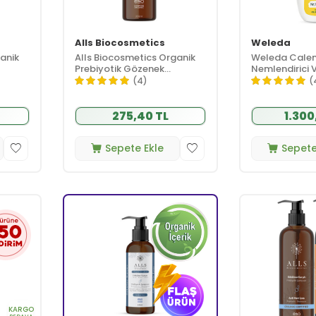
Alls Biocosmetics
Weleda
anik
Alls Biocosmetics Organik
Weleda Calen
Prebiyotik Gözenek
Nemlendirici 
l
Sıkılaştırıcı Tonik 200 ml
200 ml
(4)
(
275,40 TL
1.300
Sepete Ekle
Sepete
KARGO