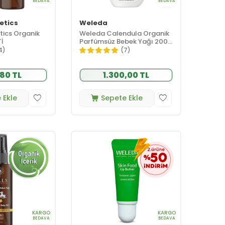
BEDAVA
BEDAVA
etics
Weleda
tics Organik
Weleda Calendula Organik
İ
Parfümsüz Bebek Yağı 200
ml
4)
(7)
80 TL
1.300,00 TL
 Ekle
Sepete Ekle
KARGO
KARGO
BEDAVA
BEDAVA