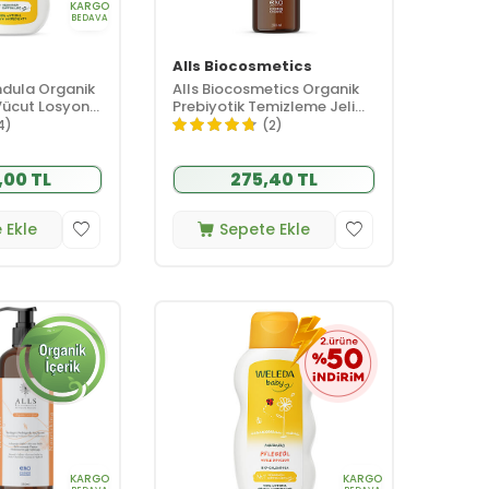
KARGO
BEDAVA
Alls Biocosmetics
dula Organik
Alls Biocosmetics Organik
Vücut Losyonu
Prebiyotik Temizleme Jeli
200 ml
4)
(2)
,00 TL
275,40 TL
 Ekle
Sepete Ekle
KARGO
KARGO