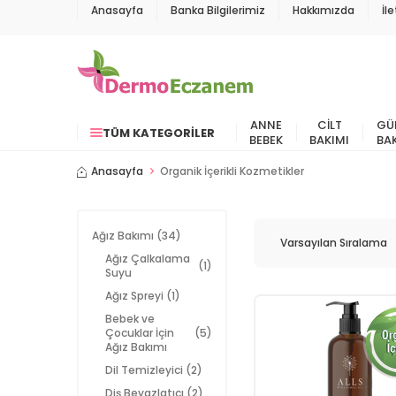
Anasayfa
Banka Bilgilerimiz
Hakkımızda
İl
ANNE
CILT
GÜ
TÜM KATEGORILER
BEBEK
BAKIMI
BA
Anasayfa
Organik İçerikli Kozmetikler
Ağız Bakımı
(34)
Ağız Çalkalama
(1)
Suyu
Ağız Spreyi
(1)
Bebek ve
Çocuklar İçin
(5)
Ağız Bakımı
Dil Temizleyici
(2)
Diş Beyazlatıcı
(2)