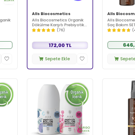
BEDAVA
Alls Biocosmetics
Alls Biocosm
ganik
Alls Biocosmetics Organik
Alls Biocosme
Dökülme Karşıtı Prebiyotik
Saç Bakım SET
Şampuan 100 ml
(76)
(
646,
172,00 TL
Sepete Ekle
Sepete
KARGO
BEDAVA