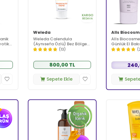
KARGO
BEDAVA
Weleda
Alls Biocosm
anik
Weleda Calendula
Alls Biocosme
yotik
(Aynısefa Özlü) Bez Bölgesi
Günlük El Bak
Bakım Kremi 75 ml
(13)
(
800,00 TL
240,
Sepete Ekle
Sepete