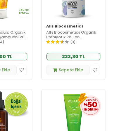
KARGO
BEDAVA
Alls Biocosmetics
dula Organik
Alls Biocosmetics Organik
 Şampuanı 200
Prebiyotik Roll on
Deodorant 75 ml - Erkekler
14)
(3)
İçin
00 TL
222,30 TL
 Ekle
Sepete Ekle