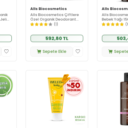
Alls Biocosmetics
Alls Biocosm
anik
Alls Biocosmetics Çiftlere
Alls Biocosme
Jeli
Özel Organik Deodorant
Bebek Yağı 15
SETİ
(1)
(1
592,80 TL
503,
Sepete Ekle
Sepete
KARGO
BEDAVA