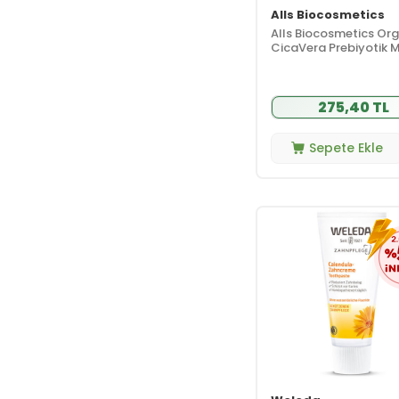
Ürünler
Alls Biocosmetics
Kampanyalı
Alls Biocosmetics Org
(53)
Ürünler
CicaVera Prebiyotik M
Su 200 ml
Sepette Özel
(2)
Fiyatlı Ürünler
Seçili Bebek
275,40 TL
(11)
Ürünleri
Tanışma Boy
Sepete Ekle
(2)
Ürünler
Seçili Anti Age
(2)
Ürünleri
Süper Fiyatlar
(46)