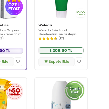
KARGO
BEDAVA
etics
Weleda
tics Organik
Weleda Skin Food
ım Kremi 50 ml
Nemlendirici ve Besleyici
Organik Bakım Kremi 75ml -
23)
(17)
Çok Kuru ve Kuru Ciltler
1.200,00 TL
00 TL
 Ekle
Sepete Ekle