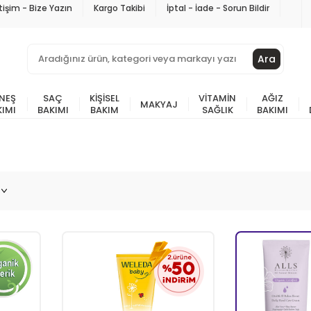
etişim - Bize Yazın
Kargo Takibi
İptal - İade - Sorun Bildir
Ara
NEŞ
SAÇ
KIŞISEL
VITAMIN
AĞIZ
MAKYAJ
KIMI
BAKIMI
BAKIM
SAĞLIK
BAKIMI