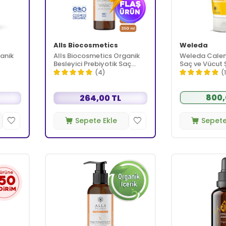
Alls Biocosmetics
Weleda
anik
Alls Biocosmetics Organik
Weleda Calen
Besleyici Prebiyotik Saç
Saç ve Vücut
dınlar
Kremi 350 ml
ml
(4)
(
800,
264,00 TL
Sepete Ekle
Sepete