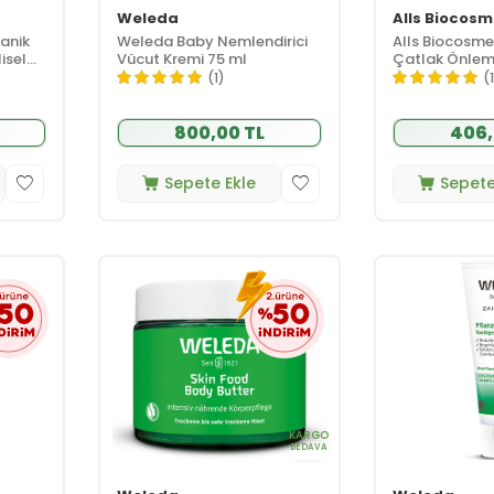
Weleda
Alls Biocosm
anik
Weleda Baby Nemlendirici
Alls Biocosme
isel
Vücut Kremi 75 ml
Çatlak Önlem
Yağ 150 ml
(1)
(
800,00 TL
406,
Sepete Ekle
Sepete
KARGO
BEDAVA