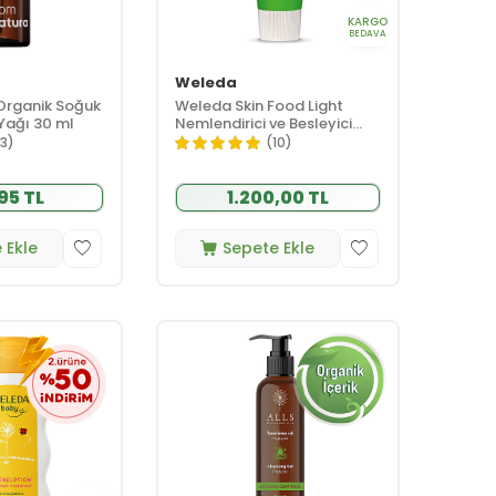
KARGO
BEDAVA
Weleda
Organik Soğuk
Weleda Skin Food Light
Yağı 30 ml
Nemlendirici ve Besleyici
Organik Bakım Kremi 75 ml
13)
(10)
95 TL
1.200,00 TL
 Ekle
Sepete Ekle