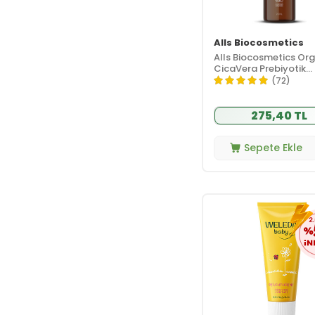
Sonrası Bakım
Bronzlaştırıcı
(1)
Çocuk Güneş
Alls Biocosmetics
(4)
Kremi
Alls Biocosmetics Org
Mineral Güneş
CicaVera Prebiyotik
(4)
Kremi
Temizleme Jeli 200 m
(72)
Yüz Güneş
(14)
Kremi
275,40 TL
Vücut Güneş
(5)
Kremi
Sepete Ekle
Kişisel Bakım
(39)
Duş ve Banyo
(20)
Ürünleri
El ve Ayak
(7)
Bakımı
Erkek Bakım
(1)
Kadın Hijyeni
(1)
Medikal ve
(10)
Sağlık Ürünleri
Makyaj
(54)