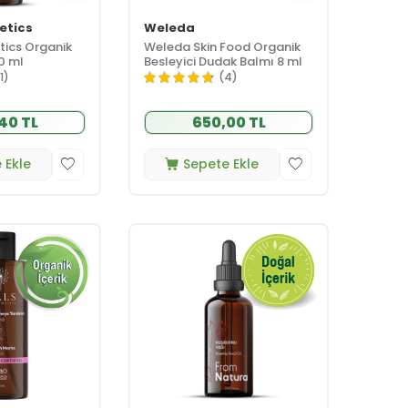
etics
Weleda
tics Organik
Weleda Skin Food Organik
0 ml
Besleyici Dudak Balmı 8 ml
1)
(4)
40 TL
650,00 TL
 Ekle
Sepete Ekle