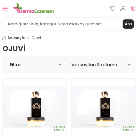
0
0
Ara
Anasayfa
Ojuvi
OJUVI
Filtre
KARGO
KARGO
BEDAVA
BEDAVA