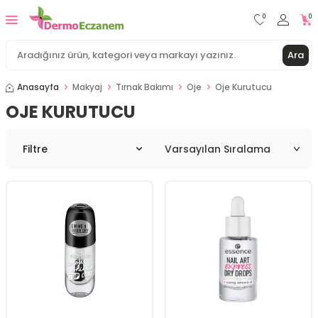
0
0
Ara
Anasayfa
Makyaj
Tırnak Bakımı
Oje
Oje Kurutucu
OJE KURUTUCU
Filtre