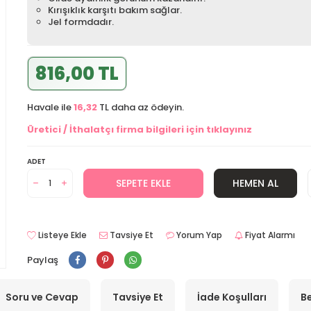
Kırışıklık karşıtı bakım sağlar.
Jel formdadır.
816,00 TL
Havale ile
16,32
TL daha az ödeyin.
Üretici / İthalatçı firma bilgileri için tıklayınız
ADET
SEPETE EKLE
HEMEN AL
Listeye Ekle
Tavsiye Et
Yorum Yap
Fiyat Alarmı
Paylaş
Soru ve Cevap
Tavsiye Et
İade Koşulları
Be