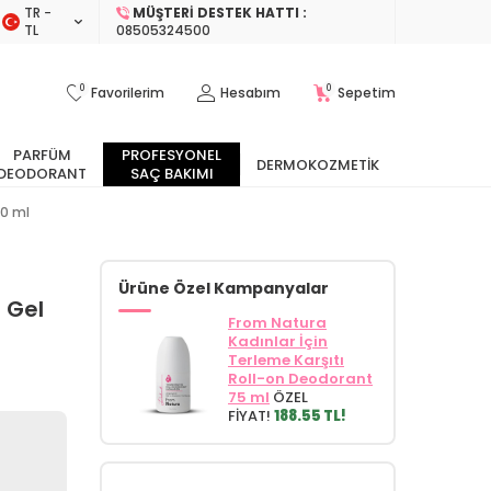
TR −
MÜŞTERI DESTEK HATTI :
TL
08505324500
0
0
Favorilerim
Hesabım
Sepetim
PARFÜM
PROFESYONEL
DERMOKOZMETIK
DEODORANT
SAÇ BAKIMI
50 ml
Ürüne Özel Kampanyalar
 Gel
From Natura
Kadınlar İçin
Terleme Karşıtı
Roll-on Deodorant
75 ml
ÖZEL
FİYAT!
188.55 TL!