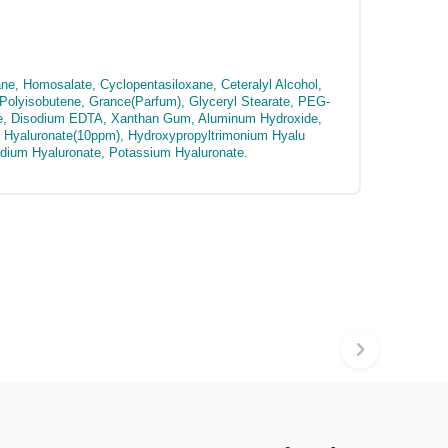
ne, Homosalate, Cyclopentasiloxane, Ceteralyl Alcohol,
 Polyisobutene, Grance(Parfum), Glyceryl Stearate, PEG-
arate, Disodium EDTA, Xanthan Gum, Aluminum Hydroxide,
ium Hyaluronate(10ppm), Hydroxypropyltrimonium Hyalu
odium Hyaluronate, Potassium Hyaluronate.