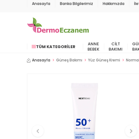
Anasayfa
Banka Bilgilerimiz
Hakkımızda
İl
ANNE
CILT
GÜ
TÜM KATEGORILER
BEBEK
BAKIMI
BA
Anasayfa
Güneş Bakımı
Yüz Güneş Kremi
Normal