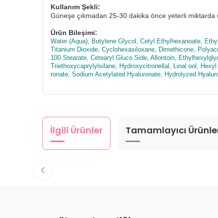
Kullanım Şekli:
Güneşe çıkmadan 25-30 dakika önce yeterli miktarda
Ürün Bileşimi:
Water (Aqua), Butylene Glycol, Cetyl Ethylhexanoate, Eth
Titanium Dioxide, Cyclohexasiloxane, Dimethicone, Polyac
100 Stearate, Cetearyl Gluco Side, Allontoin, Ethylhexylg
Triethoxycaprylylsilane, Hydroxycitronellal, Linal ool, He
ronate, Sodium Acetylated Hyaluronate, Hydrolyzed Hyalur
İlgili Ürünler
Tamamlayıcı Ürünle