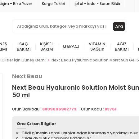
etişim - Bize Yazın
Kargo Takibi
İptal - İade - Sorun Bildir
Ara
NEŞ
SAÇ
KIŞISEL
VITAMIN
AĞIZ
MAKYAJ
KIMI
BAKIMI
BAKIM
SAĞLIK
BAKIMI
 Ciltler İçin Güneş Kremi
Next Beau Hyaluronic Solution Moist Sun Gel 
Next Beau
Next Beau Hyaluronic Solution Moist Sun
50 ml
Ürün Barkodu :
8809696982773
Ürün Kodu :
83761
Öne Çıkan Bilgiler
Cildi güneşin zararlı ışınlarından korumaya yardımcı olur.
Cilde aydınlık görünüm kazandırır.