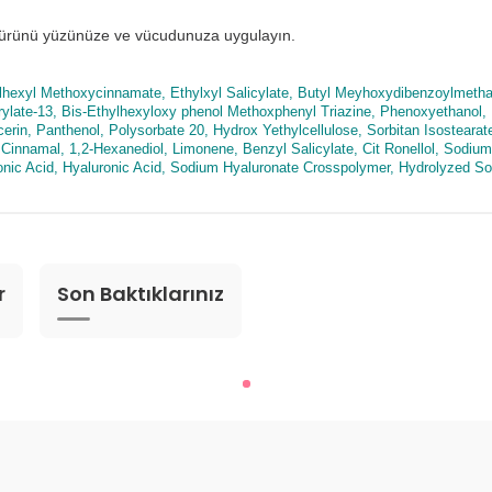
 ürünü yüzünüze ve vücudunuza uygulayın.
ylhexyl Methoxycinnamate, Ethylxyl Salicylate, Butyl Meyhoxydibenzoylmetha
rylate-13, Bis-Ethylhexyloxy phenol Methoxphenyl Triazine, Phenoxyethanol,
lycerin, Panthenol, Polysorbate 20, Hydrox Yethylcellulose, Sorbitan Isoste
xyl Cinnamal, 1,2-Hexanediol, Limonene, Benzyl Salicylate, Cit Ronellol, Sod
onic Acid, Hyaluronic Acid, Sodium Hyaluronate Crosspolymer, Hydrolyzed S
r
Son Baktıklarınız