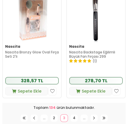
Nascita
Nascita
Nascita Bronzy Glow Oval Fırça
Nascita Backstage Eğilimli
Seti 2'li
Büyük Fan Fırçası 299
(1)
328,57 TL
278,70 TL
Sepete Ekle
Sepete Ekle
Toplam
134
ürün bulunmaktadır.
…
2
3
4
…