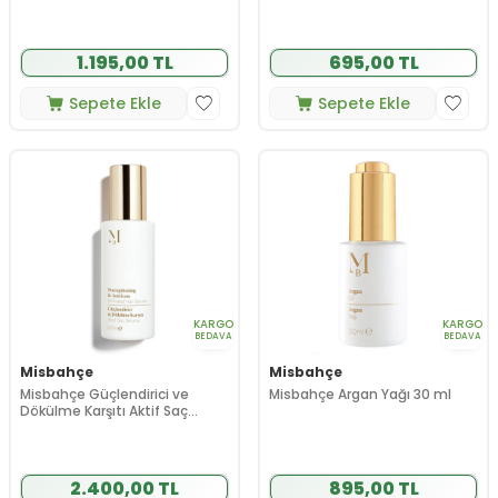
1.195,00 TL
695,00 TL
Sepete Ekle
Sepete Ekle
KARGO
KARGO
BEDAVA
BEDAVA
Misbahçe
Misbahçe
Misbahçe Güçlendirici ve
Misbahçe Argan Yağı 30 ml
Dökülme Karşıtı Aktif Saç
Serumu 100 ml
2.400,00 TL
895,00 TL