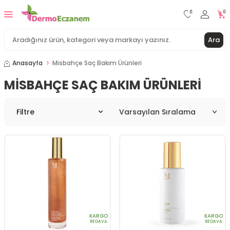
0
0
Ara
Anasayfa
Misbahçe Saç Bakım Ürünleri
MISBAHÇE SAÇ BAKIM ÜRÜNLERI
Filtre
KARGO
KARGO
BEDAVA
BEDAVA