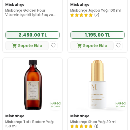
Misbahçe
Misbahçe
Misbahçe Golden Hour
Misbahçe Jojoba Yağı 100 ml
Vitamin İçerikli Işıltılı Saç ve
(2)
Vücut Yağı 100 ml
2.450,00 TL
1.195,00 TL
Sepete Ekle
Sepete Ekle
KARGO
KARGO
BEDAVA
BEDAVA
Misbahçe
Misbahçe
Misbahçe Tatlı Badem Yağı
Misbahçe Shea Yağı 30 ml
150 ml
(1)