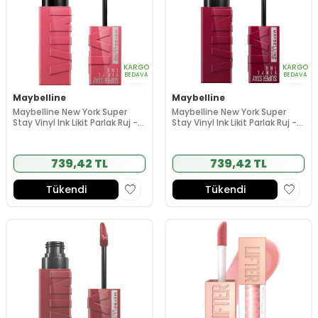
KARGO
KARGO
BEDAVA
BEDAVA
Maybelline
Maybelline
Maybelline New York Super
Maybelline New York Super
Stay Vinyl Ink Likit Parlak Ruj -
Stay Vinyl Ink Likit Parlak Ruj -
145 Rouge
30 Unrivaled
739,42 TL
739,42 TL
Tükendi
Tükendi