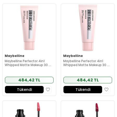
Maybelline
Maybelline
Maybelline Perfector 4in1
Maybelline Perfector 4in1
Whipped Matte Makeup 30 ml
Whipped Matte Makeup 30 ml
- 00 Light
- 035 Natural Medium
484,42 TL
484,42 TL
Tükendi
Tükendi