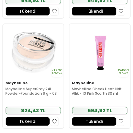
849,92 TL
849,92 TL
Tükendi
Tükendi
KARGO
KARGO
BEDAVA
BEDAVA
Maybelline
Maybelline
Maybelline SuperStay 24H
Maybelline Cheek Heat Likit
Powder-Foundation 9 g - 03
Allık - 10 Pink Scorth 30 ml
824,42 TL
594,92 TL
Tükendi
Tükendi