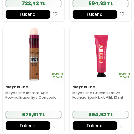
722,42 TL
594,92 TL
Tükendi
Tükendi
KARGO
KARGO
BEDAVA
BEDAVA
Maybelline
Maybelline
Maybelline Instant Age
Maybelline Cheek Heat 25
Rewind Eraser Eye Concealer -
Fuchsia Spark Likit Allık 10 ml
Göz Altı Kapatıcısı 6.8 ml - 149
Bronze
679,91 TL
594,92 TL
Tükendi
Tükendi