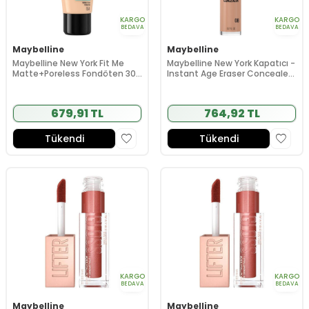
KARGO
KARGO
BEDAVA
BEDAVA
Maybelline
Maybelline
Maybelline New York Fit Me
Maybelline New York Kapatıcı -
Matte+Poreless Fondöten 30
Instant Age Eraser Concealer
ml - 104 Soft Ivory
6.8 ml - 08 Buff
679,91 TL
764,92 TL
Tükendi
Tükendi
KARGO
KARGO
BEDAVA
BEDAVA
Maybelline
Maybelline