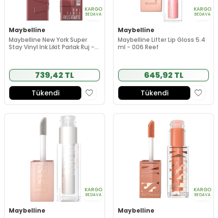
KARGO
KARGO
BEDAVA
BEDAVA
Maybelline
Maybelline
Maybelline New York Super
Maybelline Lifter Lip Gloss 5.4
Stay Vinyl Ink Likit Parlak Ruj -
ml - 006 Reef
40 Witty
739,42 TL
645,92 TL
Tükendi
Tükendi
KARGO
KARGO
BEDAVA
BEDAVA
Maybelline
Maybelline