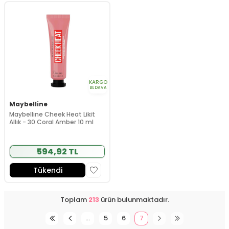
KARGO
BEDAVA
Maybelline
Maybelline Cheek Heat Likit
Allık - 30 Coral Amber 10 ml
594,92 TL
Tükendi
Toplam
213
ürün bulunmaktadır.
…
5
6
7