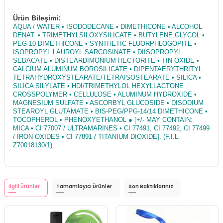
Ürün Bileşimi:
AQUA / WATER • ISODODECANE • DIMETHICONE • ALCOHOL
DENAT. • TRIMETHYLSILOXYSILICATE • BUTYLENE GLYCOL •
PEG-10 DIMETHICONE • SYNTHETIC FLUORPHLOGOPITE •
ISOPROPYL LAUROYL SARCOSINATE • DIISOPROPYL
SEBACATE • DISTEARDIMONIUM HECTORITE • TIN OXIDE •
CALCIUM ALUMINUM BOROSILICATE • DIPENTAERYTHRITYL
TETRAHYDROXYSTEARATE/TETRAISOSTEARATE • SILICA •
SILICA SILYLATE • HDI/TRIMETHYLOL HEXYLLACTONE
CROSSPOLYMER • CELLULOSE • ALUMINUM HYDROXIDE •
MAGNESIUM SULFATE • ASCORBYL GLUCOSIDE • DISODIUM
STEAROYL GLUTAMATE • BIS-PEG/PPG-14/14 DIMETHICONE •
TOCOPHEROL • PHENOXYETHANOL ● [+/- MAY CONTAIN:
MICA • CI 77007 / ULTRAMARINES • CI 77491, CI 77492, CI 77499
/ IRON OXIDES • CI 77891 / TITANIUM DIOXIDE]. (F.I.L.
Z70018130/1).
İlgili Ürünler
Tamamlayıcı Ürünler
Son Baktıklarınız