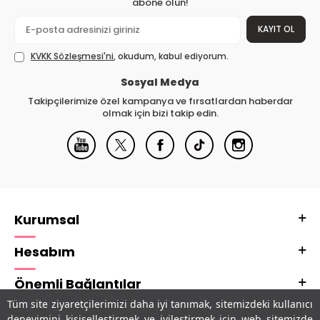
abone olun!
KAYIT OL
KVKK Sözleşmesi'ni
, okudum, kabul ediyorum.
Sosyal Medya
Takipçilerimize özel kampanya ve fırsatlardan haberdar
olmak için bizi takip edin.
Kurumsal
Hesabım
Önemli Bağlantılar
Tüm site ziyaretçilerimizi daha iyi tanımak, sitemizdeki kullanıcı
Adres & İletişim
deneyimini kişiselleştirmek ve iyileştirmek için web sitemizde