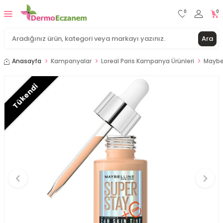
0
0
Ara
Anasayfa
Kampanyalar
Loreal Paris Kampanya Ürünleri
Maybel
Tükendi