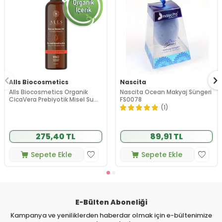
Alls Biocosmetics
Nascita
Alls Biocosmetics Organik
Nascita Ocean Makyaj Süngeri
CicaVera Prebiyotik Misel Su
FS0078
200 ml
(1)
275,40 TL
89,91 TL
Sepete Ekle
Sepete Ekle
E-Bülten Aboneliği
Kampanya ve yeniliklerden haberdar olmak için e-bültenimize