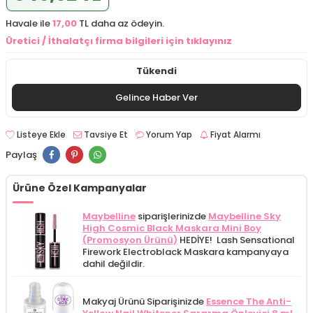
Havale ile
17,00
TL daha az ödeyin.
Üretici / İthalatçı firma bilgileri için tıklayınız
Tükendi
Gelince Haber Ver
Listeye Ekle
Tavsiye Et
Yorum Yap
Fiyat Alarmı
Paylaş
Ürüne Özel Kampanyalar
Maybelline
siparişlerinizde
Maybelline Sky
High Cosmic Black Maskara Mini Boy
(Promosyon Ürünü)
HEDİYE! Lash Sensational
Firework Electroblack Maskara kampanyaya
dahil değildir.
Makyaj Ürünü Siparişinizde
Essence The Anti-