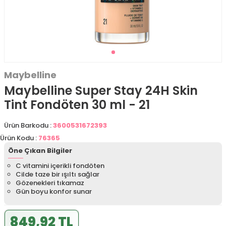
Maybelline
Maybelline Super Stay 24H Skin
Tint Fondöten 30 ml - 21
Ürün Barkodu :
3600531672393
Ürün Kodu :
76365
Öne Çıkan Bilgiler
C vitamini içerikli fondöten
Cilde taze bir ışıltı sağlar
Gözenekleri tıkamaz
Gün boyu konfor sunar
849,92 TL