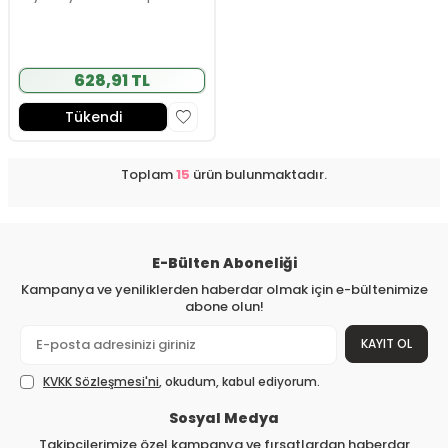
Maskara 10 ml
628,91 TL
Tükendi
Toplam
15
ürün bulunmaktadır.
E-Bülten Aboneliği
Kampanya ve yeniliklerden haberdar olmak için e-bültenimize
abone olun!
KAYIT OL
KVKK Sözleşmesi'ni
, okudum, kabul ediyorum.
Sosyal Medya
Takipçilerimize özel kampanya ve fırsatlardan haberdar