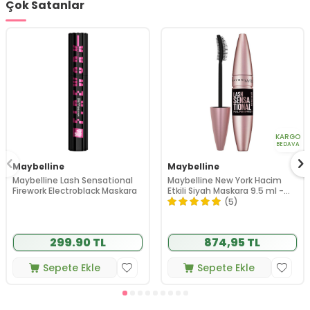
Çok Satanlar
KARGO
BEDAVA
Maybelline
Maybelline
Maybelline Lash Sensational
Maybelline New York Hacim
Firework Electroblack Maskara
Etkili Siyah Maskara 9.5 ml -
Intense Black
(5)
299.90 TL
874,95 TL
Sepete Ekle
Sepete Ekle