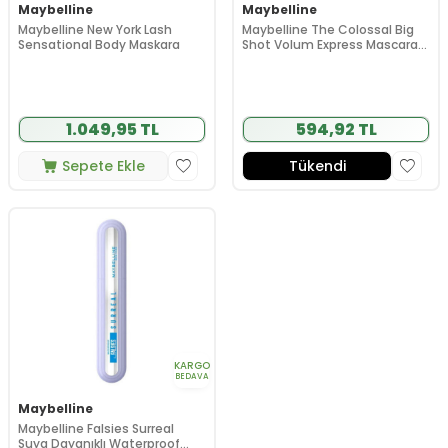
Maybelline
Maybelline
Maybelline New York Lash
Maybelline The Colossal Big
Sensational Body Maskara
Shot Volum Express Mascara
9.5 ml
1.049,95 TL
594,92 TL
Sepete Ekle
Tükendi
KARGO
BEDAVA
Maybelline
Maybelline Falsies Surreal
Suya Dayanıklı Waterproof