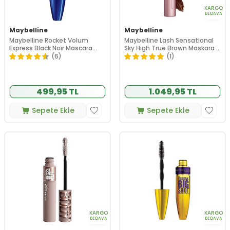
KARGO
BEDAVA
Maybelline
Maybelline
Maybelline Rocket Volum
Maybelline Lash Sensational
Express Black Noir Mascara
Sky High True Brown Maskara 6
9.6ml
ml
(6)
(1)
499,95 TL
1.049,95 TL
Sepete Ekle
Sepete Ekle
KARGO
KARGO
BEDAVA
BEDAVA