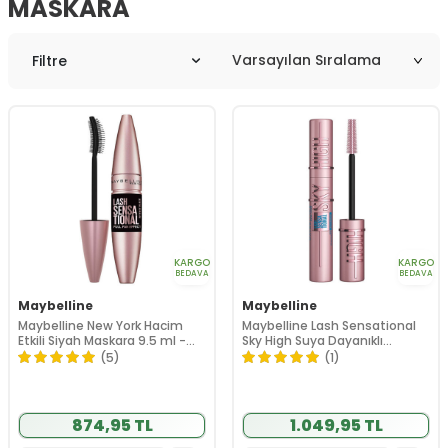
MASKARA
Filtre
KARGO
KARGO
BEDAVA
BEDAVA
Maybelline
Maybelline
Maybelline New York Hacim
Maybelline Lash Sensational
Etkili Siyah Maskara 9.5 ml -
Sky High Suya Dayanıklı
Intense Black
Maskara 6 ml
(5)
(1)
874,95 TL
1.049,95 TL