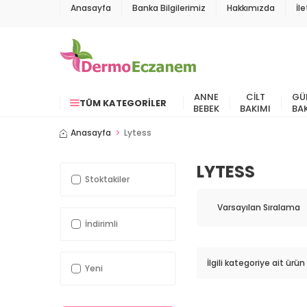
Anasayfa
Banka Bilgilerimiz
Hakkımızda
İl
ANNE
CILT
GÜ
TÜM KATEGORILER
BEBEK
BAKIMI
BA
Anasayfa
Lytess
LYTESS
Stoktakiler
İndirimli
İlgili kategoriye ait ür
Yeni