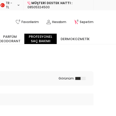
TR −
MÜŞTERI DESTEK HATTI :
TL
08505324500
0
0
Favorilerim
Hesabım
Sepetim
PARFÜM
PROFESYONEL
DERMOKOZMETIK
DEODORANT
SAÇ BAKIMI
Görünüm :