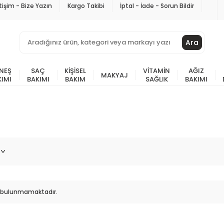
etişim - Bize Yazın
Kargo Takibi
İptal - İade - Sorun Bildir
Ara
NEŞ
SAÇ
KIŞISEL
VITAMIN
AĞIZ
MAKYAJ
KIMI
BAKIMI
BAKIM
SAĞLIK
BAKIMI
ün bulunmamaktadır.