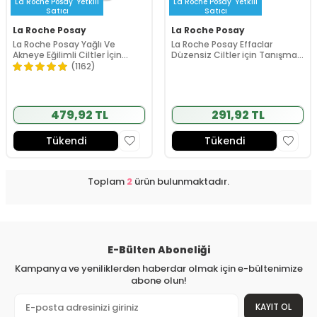
La Roche Posay
Yetkili
La Roche Posay
Yetkili
Satıcı
Satıcı
La Roche Posay
La Roche Posay
La Roche Posay Yağlı Ve
La Roche Posay Effaclar
Akneye Eğilimli Ciltler İçin
Düzensiz Ciltler için Tanışma
Effaclar Tanışma Kiti
Kiti 1
(1162)
479,92 TL
291,92 TL
Tükendi
Tükendi
Toplam
2
ürün bulunmaktadır.
E-Bülten Aboneliği
Kampanya ve yeniliklerden haberdar olmak için e-bültenimize
abone olun!
KAYIT OL