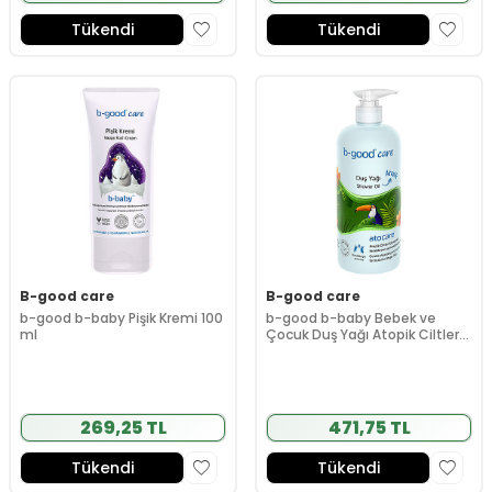
Tükendi
Tükendi
B-good care
B-good care
b-good b-baby Pişik Kremi 100
b-good b-baby Bebek ve
ml
Çocuk Duş Yağı Atopik Ciltler
500 ml
269,25 TL
471,75 TL
Tükendi
Tükendi