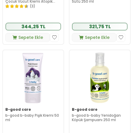
Çocuk Vücut Kremi Atopik
Sütü 250 ml
Ciltler 150 ml
(3)
344,25 TL
321,75 TL
Sepete Ekle
Sepete Ekle
B-good care
B-good care
b-good b-baby Pişik Kremi 50
b-good b-baby Yenidoğan
ml
Köpük Şampuanı 250 ml