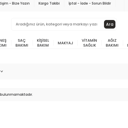
etişim - Bize Yazın
Kargo Takibi
İptal - İade - Sorun Bildir
Ara
NEŞ
SAÇ
KIŞISEL
VITAMIN
AĞIZ
MAKYAJ
KIMI
BAKIMI
BAKIM
SAĞLIK
BAKIMI
ün bulunmamaktadır.