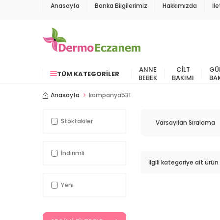
Anasayfa
Banka Bilgilerimiz
Hakkımızda
İl
ANNE
CILT
GÜ
TÜM KATEGORILER
BEBEK
BAKIMI
BA
Anasayfa
kampanya531
Stoktakiler
İndirimli
İlgili kategoriye ait ür
Yeni