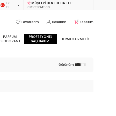
TR −
MÜŞTERI DESTEK HATTI :
TL
08505324500
0
0
Favorilerim
Hesabım
Sepetim
PARFÜM
PROFESYONEL
DERMOKOZMETIK
DEODORANT
SAÇ BAKIMI
Görünüm :