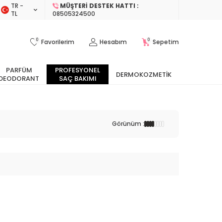
TR −
MÜŞTERI DESTEK HATTI :
TL
08505324500
0
0
Favorilerim
Hesabım
Sepetim
PARFÜM
PROFESYONEL
DERMOKOZMETIK
DEODORANT
SAÇ BAKIMI
Görünüm :