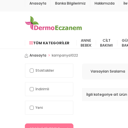
Anasayfa
Banka Bilgilerimiz
Hakkımızda
İl
ANNE
CILT
GÜ
TÜM KATEGORILER
BEBEK
BAKIMI
BA
Anasayfa
kampanya1022
Stoktakiler
İndirimli
İlgili kategoriye ait ür
Yeni