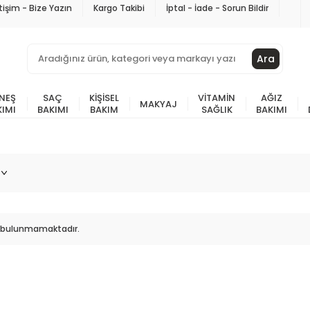
etişim - Bize Yazın
Kargo Takibi
İptal - İade - Sorun Bildir
Ara
NEŞ
SAÇ
KIŞISEL
VITAMIN
AĞIZ
MAKYAJ
KIMI
BAKIMI
BAKIM
SAĞLIK
BAKIMI
ün bulunmamaktadır.